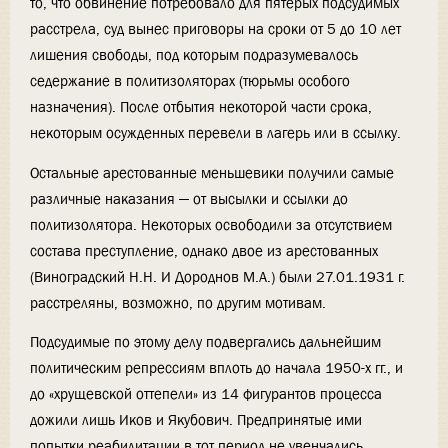
то, что обвинение потребовало для пятерых подсудимых
расстрела, суд вынес приговоры на сроки от 5 до 10 лет
лишения свободы, под которым подразумевалось
седержание в политизоляторах (тюрьмы особого
назначения). После отбытия некоторой части срока,
некоторым осужденных перевели в лагерь или в ссылку.
Остальные арестованные меньшевики получили самые
различные наказания — от высылки и ссылки до
политизолятора. Некоторых освободили за отсутствием
состава преступление, однако двое из арестованных
(Виноградский Н.Н. И Дороднов М.А.) были 27.01.1931 г.
расстреляны, возможно, по другим мотивам.
Подсудимые по этому делу подвергались дальнейшим
политическим репрессиям вплоть до начала 1950-х гг., и
до «хрущевской оттепели» из 14 фигурантов процесса
дожили лишь Иков и Якубович. Предпринятые ими
попытки реабилитации в тот период не увенчались