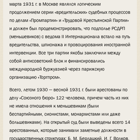
марта 1931 г. в Москве являлся логическим
продолжением серии «вредительских» судебных процессов
по делам «Промпартии» и «Трудовой Крестьянской Партии»
и должен был продемонстрировать, что подполье РСДРП
(меньшевиков) с ведома II Интернационала встало на путь
вредительства, шпионажа и провоцирования иностранной
интервенции. Все три партии якобы заключили между
собой антисоветский блок и финансировались
международной буржуазией через парижскую
организацию «Торгпром».
Всего, летом 1930 — весной 1931 г. были арестованы по
делу «Союзного бюро» 122 человека, причем часть из них
не имела отношения к меньшевикам (были
беспартийными, сионистами, монархистами или даже
большевиками). На открытый суд были выведены всего 14
арестованных, которые занимали заметные должности в
государственных структурах: Б. М. Берлацкий, И. Г. Волков,