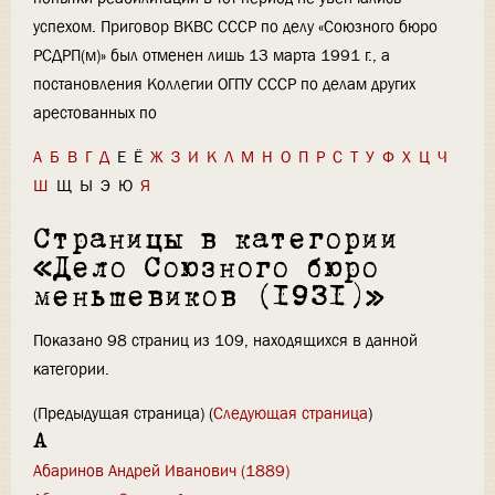
успехом. Приговор ВКВС СССР по делу «Союзного бюро
РСДРП(м)» был отменен лишь 13 марта 1991 г., а
постановления Коллегии ОГПУ СССР по делам других
арестованных по
А
Б
В
Г
Д
Е
Ё
Ж
З
И
К
Л
М
Н
О
П
Р
С
Т
У
Ф
Х
Ц
Ч
Ш
Щ
Ы
Э
Ю
Я
Страницы в категории
«Дело Союзного бюро
меньшевиков (1931)»
Показано 98 страниц из 109, находящихся в данной
категории.
(Предыдущая страница) (
Следующая страница
)
А
Абаринов Андрей Иванович (1889)