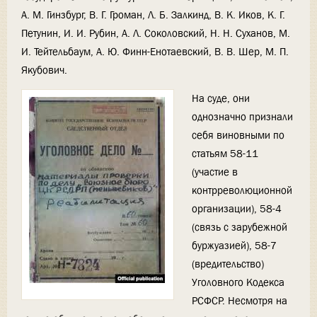
А. М. Гинзбург, В. Г. Громан, Л. Б. Залкинд, В. К. Иков, К. Г.
Петунин, И. И. Рубин, А. Л. Соколовский, Н. Н. Суханов, М.
И. Тейтельбаум, А. Ю. Финн-Енотаевский, В. В. Шер, М. П.
Якубович.
На суде, они
однозначно признали
себя виновными по
статьям 58-11
(участие в
контрреволюционной
организации), 58-4
(связь с зарубежной
буржуазией), 58-7
(вредительство)
Уголовного Кодекса
РСФСР. Несмотря на