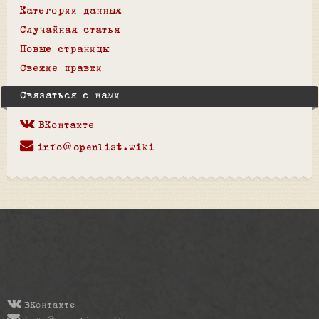
Категории данных
Случайная статья
Новые страницы
Свежие правки
Связаться с нами
ВКонтакте
info@openlist.wiki
ВКонтакте