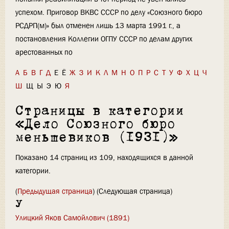
успехом. Приговор ВКВС СССР по делу «Союзного бюро
РСДРП(м)» был отменен лишь 13 марта 1991 г., а
постановления Коллегии ОГПУ СССР по делам других
арестованных по
А
Б
В
Г
Д
Е
Ё
Ж
З
И
К
Л
М
Н
О
П
Р
С
Т
У
Ф
Х
Ц
Ч
Ш
Щ
Ы
Э
Ю
Я
Страницы в категории
«Дело Союзного бюро
меньшевиков (1931)»
Показано 14 страниц из 109, находящихся в данной
категории.
(
Предыдущая страница
) (Следующая страница)
У
Улицкий Яков Самойлович (1891)