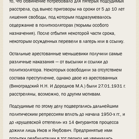
то, что обвинение потребовало для пятерых подсудимых
расстрела, суд вынес приговоры на сроки от 5 до 10 лет
лишения свободы, под которым подразумевалось
седержание в политизоляторах (тюрьмы особого
назначения). После отбытия некоторой части срока,
некоторым осужденных перевели в лагерь или в ссылку.
Остальные арестованные меньшевики получили самые
различные наказания — от высылки и ссылки до
политизолятора. Некоторых освободили за отсутствием
состава преступление, однако двое из арестованных
(Виноградский Н.Н. И Дороднов М.А.) были 27.01.1931 г.
расстреляны, возможно, по другим мотивам.
Подсудимые по этому делу подвергались дальнейшим
политическим репрессиям вплоть до начала 1950-х гг., и
до «хрущевской оттепели» из 14 фигурантов процесса
дожили лишь Иков и Якубович. Предпринятые ими
попытки реабилитации в тот период не увенчались