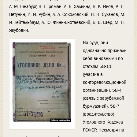
А. М. Гинзбург, В. Г. Громан, Л. Б. Залкинд, В. К. Иков, К. Г.
Петунин, И. И. Рубин, А. Л. Соколовский, Н. Н. Суханов, М.
И. Тейтельбаум, А. Ю. Финн-Енотаевский, В. В. Шер, М. П.
Якубович.
На суде, они
однозначно признали
себя виновными по
статьям 58-11
(участие в
контрреволюционной
организации), 58-4
(связь с зарубежной
буржуазией), 58-7
(вредительство)
Уголовного Кодекса
РСФСР. Несмотря на