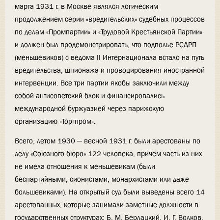
марта 1931 г. в Москве являлся логическим
продолжением серии «вредительских» судебных процессов
по делам «Промпартии» и «Трудовой Крестьянской Партии»
и должен был продемонстрировать, что подполье РСДРП
(меньшевиков) с ведома II Интернационала встало на путь
вредительства, шпионажа и провоцирования иностранной
интервенции. Все три партии якобы заключили между
собой антисоветский блок и финансировались
международной буржуазией через парижскую
организацию «Торгпром».
Всего, летом 1930 — весной 1931 г. были арестованы по
делу «Союзного бюро» 122 человека, причем часть из них
не имела отношения к меньшевикам (были
беспартийными, сионистами, монархистами или даже
большевиками). На открытый суд были выведены всего 14
арестованных, которые занимали заметные должности в
государственных структурах: Б. М. Берлацкий, И. Г. Волков,