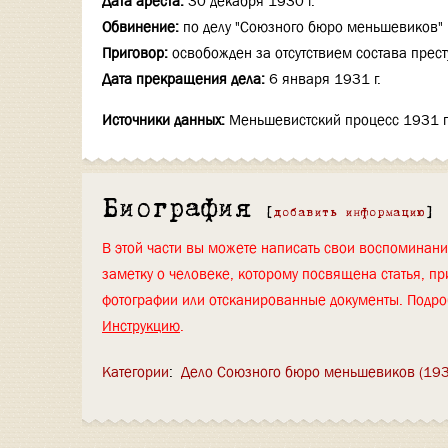
Дата ареста:
30 декабря 1930 г.
Обвинение:
по делу "Союзного бюро меньшевиков"
Приговор:
освобожден за отсутствием состава прест
Дата прекращения дела:
6 января 1931 г.
Источники данных:
Меньшевистский процесс 1931 го
Биография
[
добавить информацию
]
В этой части вы можете написать свои воспоминан
заметку о человеке, которому посвящена статья, пр
фотографии или отсканированные документы. Подро
Инструкцию
.
Категории
:
Дело Союзного бюро меньшевиков (193