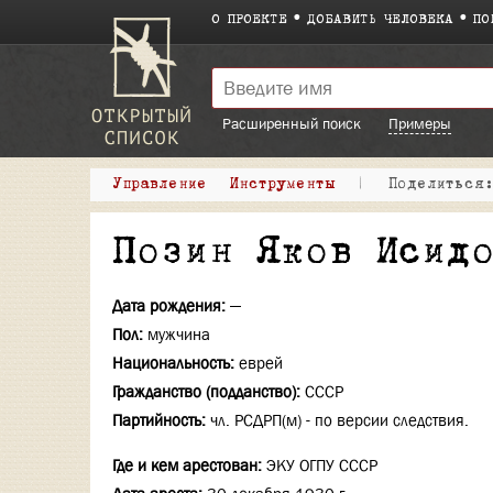
О ПРОЕКТЕ
ДОБАВИТЬ ЧЕЛОВЕКА
ПО
Расширенный поиск
Примеры
Управление
Инструменты
|
Поделитьс
Позин Яков Исид
Дата рождения:
—
Пол:
мужчина
Национальность:
еврей
Гражданство (подданство):
СССР
Партийность:
чл. РСДРП(м) - по версии следствия.
Где и кем арестован:
ЭКУ ОГПУ СССР