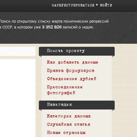
ЗАРЕГИСТРИРОВАТЬСЯ
ВОЙТИ
Поиск по открытому списку жертв политических репрессий
в СССР, в котором уже
3 352 826
записей о людях.
Помочь проекту
Как добавить данные
Правка формуляров
Объединение дублей
Присоединение
фотографий
Навигация
Категории данных
Случайная статья
Новые страницы