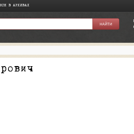
ИСК В АРХИВАХ
я:
орович