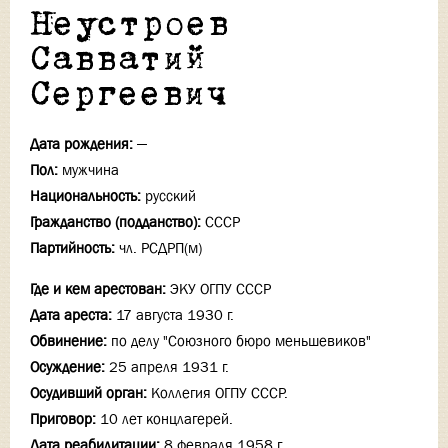
Неустроев
Савватий
Сергеевич
Дата рождения:
—
Пол:
мужчина
Национальность:
русский
Гражданство (подданство):
СССР
Партийность:
чл. РСДРП(м)
Где и кем арестован:
ЭКУ ОГПУ СССР
Дата ареста:
17 августа 1930 г.
Обвинение:
по делу "Союзного бюро меньшевиков"
Осуждение:
25 апреля 1931 г.
Осудивший орган:
Коллегия ОГПУ СССР.
Приговор:
10 лет концлагерей.
Дата реабилитации:
8 февраля 1958 г.