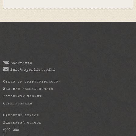
ВКонтакте
info@openlist.wiki
Отказ от ответственности
Условия использования
Источники данных
Спецстраницы
Открытый список
Відкритий список
ღია სია