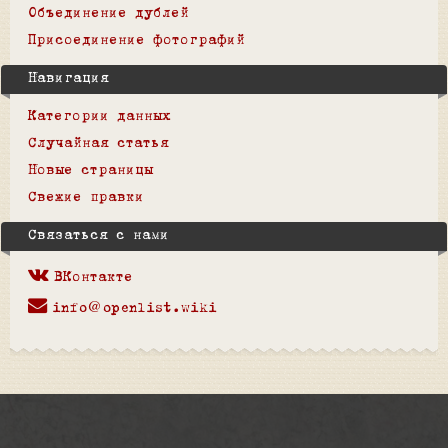
Объединение дублей
Присоединение фотографий
Навигация
Категории данных
Случайная статья
Новые страницы
Свежие правки
Связаться с нами
ВКонтакте
info@openlist.wiki