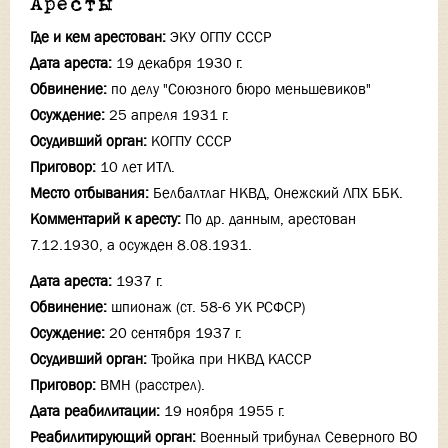
Аресты
Где и кем арестован:
ЭКУ ОГПУ СССР
Дата ареста:
19 декабря 1930 г.
Обвинение:
по делу "Союзного бюро меньшевиков"
Осуждение:
25 апреля 1931 г.
Осудивший орган:
КОГПУ СССР
Приговор:
10 лет ИТЛ.
Место отбывания:
Белбалтлаг НКВД, Онежский ЛПХ ББК.
Комментарий к аресту:
По др. данным, арестован
7.12.1930, а осужден 8.08.1931.
Дата ареста:
1937 г.
Обвинение:
шпионаж (ст. 58-6 УК РСФСР)
Осуждение:
20 сентября 1937 г.
Осудивший орган:
Тройка при НКВД КАССР
Приговор:
ВМН (расстрел).
Дата реабилитации:
19 ноября 1955 г.
Реабилитирующий орган:
Военный трибунал Северного ВО