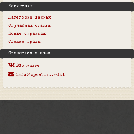
Навигация
Категории данных
Случайная статья
Новые страницы
Свежие правки
Связаться с нами
ВКонтакте
info@openlist.wiki