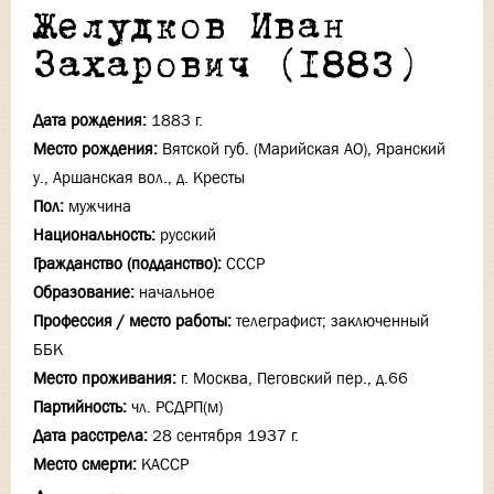
Желудков Иван
Захарович (1883)
Дата рождения:
1883 г.
Место рождения:
Вятской губ. (Марийская АО), Яранский
у., Аршанская вол., д. Кресты
Пол:
мужчина
Национальность:
русский
Гражданство (подданство):
СССР
Образование:
начальное
Профессия / место работы:
телеграфист; заключенный
ББК
Место проживания:
г. Москва, Пеговский пер., д.66
Партийность:
чл. РСДРП(м)
Дата расстрела:
28 сентября 1937 г.
Место смерти:
КАССР