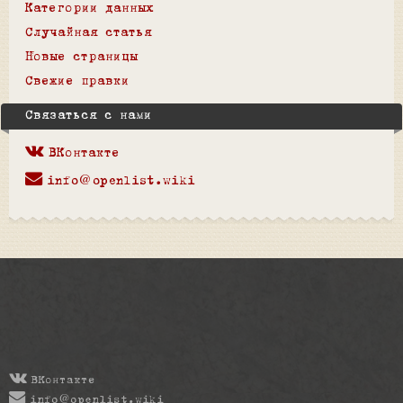
Категории данных
Случайная статья
Новые страницы
Свежие правки
Связаться с нами
ВКонтакте
info@openlist.wiki
ВКонтакте
info@openlist.wiki