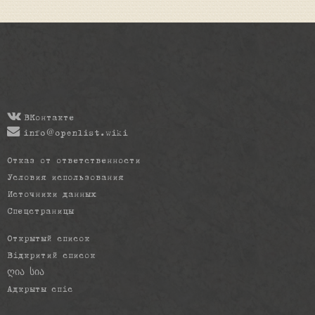
ВКонтакте
info@openlist.wiki
Отказ от ответственности
Условия использования
Источники данных
Спецстраницы
Открытый список
Відкритий список
ღია სია
Адкрыты спіс