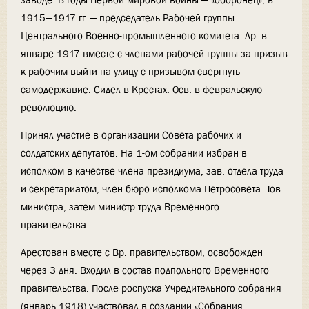
заводе. В годы Первой мировой войны — «оборонец»; в
1915—1917 гг. — председатель Рабочей группы
Центрального Военно-промышленного комитета. Ар. в
январе 1917 вместе с членами рабочей группы за призыв
к рабочим выйти на улицу с призывом свергнуть
самодержавие. Сидел в Крестах. Осв. в февральскую
революцию.
Принял участие в организации Совета рабочих и
солдатских депутатов. На 1-ом собрании избран в
исполком в качестве члена президиума, зав. отдела труда
и секретариатом, член бюро исполкома Петросовета. Тов.
министра, затем министр труда Временного
правительства.
Арестован вместе с Вр. правительством, освобожден
через 3 дня. Входил в состав подпольного Временного
правительства. После роспуска Учредительного собрания
(январь 1918) участвовал в создании «Собрания