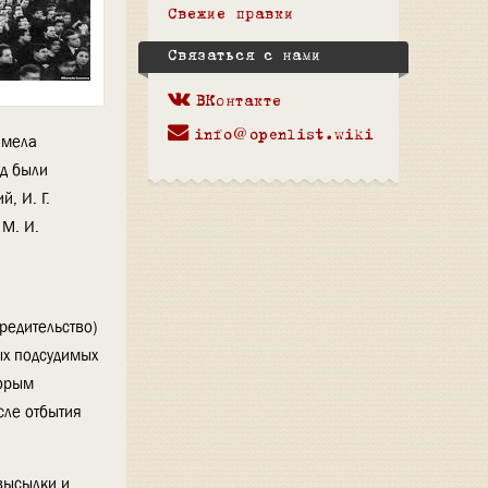
Свежие правки
Связаться с нами
ВКонтакте
info@openlist.wiki
имела
д были
, И. Г.
 М. И.
редительство)
ых подсудимых
торым
сле отбытия
высылки и