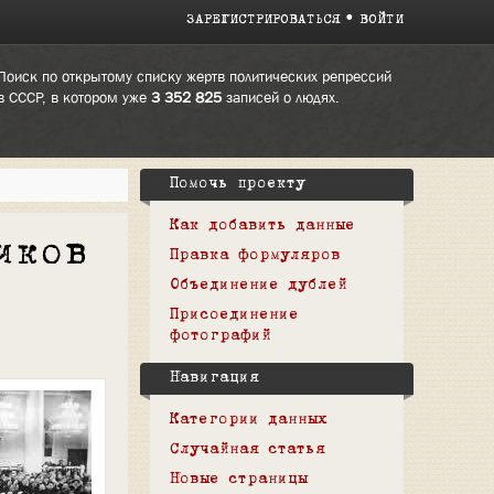
ЗАРЕГИСТРИРОВАТЬСЯ
ВОЙТИ
Поиск по открытому списку жертв политических репрессий
в СССР, в котором уже
3 352 825
записей о людях.
Помочь проекту
Как добавить данные
иков
Правка формуляров
Объединение дублей
Присоединение
фотографий
Навигация
Категории данных
Случайная статья
Новые страницы