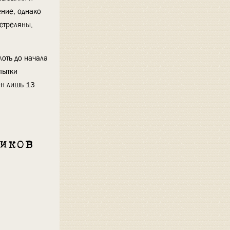
ение, однако
сстреляны,
оть до начала
пытки
ен лишь 13
иков