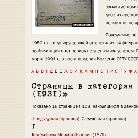
ссылки до поли
двое из аресто
возможно, по д
Подсудимые по 
1950-х гг., и до «хрущевской оттепели» из 14 фигу
реабилитации в тот период не увенчались успехом.
марта 1991 г., а постановления Коллегии ОГПУ ССС
А
Б
В
Г
Д
Е
Ё
Ж
З
И
К
Л
М
Н
О
П
Р
С
Т
У
Ф
Х
Страницы в категории
(1931)»
Показано 18 страниц из 109, находящихся в данной
(
Предыдущая страница
) (Следующая страница)
Т
Тейтельбаум Моисей Исаевич (1876)