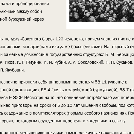
ионажа и провоцирования
аключили между собой
ной буржуазией через
ны по делу «Союзного бюро» 122 человека, причем часть из них не 
онистами, монархистами или даже большевиками). На открытый су
заметные должности в государственных структурах: Б. М. Берлацкий
 К. Иков, К. Г. Петунин, И. И. Рубин, А. Л. Соколовский, Н. Н. Суханов,
 П. Якубович.
днозначно признали себя виновными по статьям 58-11 (участие в
нной организации), 58-4 (связь с зарубежной буржуазией), 58-7 (в
екса РСФСР. Несмотря на то, что обвинение потребовало для пятер
 вынес приговоры на сроки от 5 до 10 лет лишения свободы, под ко
ь седержание в политизоляторах (тюрьмы особого назначения). По
и срока, некоторым осужденных перевели в лагерь или в ссылку.
тованные меньшевики получили самые различные наказания — от 