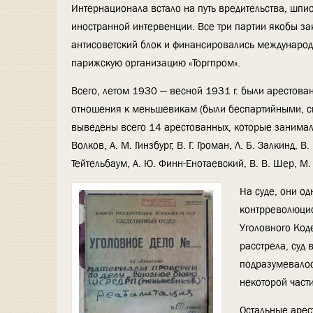
Интернационала встало на путь вредительства, шп
иностранной интервенции. Все три партии якобы з
антисоветский блок и финансировались международ
парижскую организацию «Торгпром».
Всего, летом 1930 — весной 1931 г. были арестова
отношения к меньшевикам (были беспартийными, си
выведены всего 14 арестованных, которые занимали 
Волков, А. М. Гинзбург, В. Г. Громан, Л. Б. Залкинд, В.
Тейтельбаум, А. Ю. Финн-Енотаевский, В. В. Шер, М.
На суде, они о
контрреволюцио
Уголовного Код
расстрела, суд
подразумевалос
некоторой част
Остальные арес