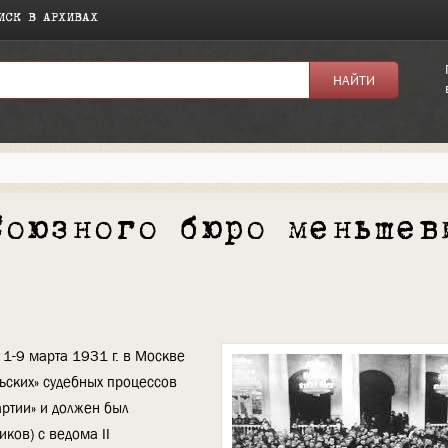
ИСК В АРХИВАХ
Союзного бюро меньшев
1-9 марта 1931 г. в Москве
ьских» судебных процессов
артии» и должен был
ков) с ведома II