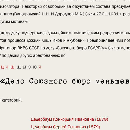
тизолятора. Некоторых освободили за отсутствием состава преступл
ванных (Виноградский Н.Н. И Дороднов М.А.) были 27.01.1931 г. ра
ругим мотивам.
этому делу подвергались дальнейшим политическим репрессиям впл
рантов процесса дожили лишь Иков и Якубович. Предпринятые ими по
 Приговор ВКВС СССР по делу «Союзного бюро РСДРП(м)» был отмен
Р по делам других арестованных по
Ц
Ч
Ш
Щ
Ы
Э
Ю
Я
 «Дело Союзного бюро меньшев
 категории.
Цедербаум Конкордия Ивановна (1879)
Цедербаум Сергей Осипович (1879)