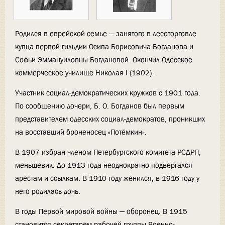
Родился в еврейской семье — занятого в лесоторговле
купца первой гильдии Осипа Борисовича Богданова и
Софьи Эммануиловны Богдановой. Окончил Одесское
коммерческое училище Николая I (1902).
Участник социал-демократических кружков с 1901 года.
По сообщению дочери, Б. О. Богданов был первым
представителем одесских социал-демократов, проникших
на восставший броненосец «Потёмкин».
В 1907 избран членом Петербургского комитета РСДРП,
меньшевик. До 1913 года неоднократно подвергался
арестам и ссылкам. В 1910 году женился, в 1916 году у
него родилась дочь.
В годы Первой мировой войны — оборонец. В 1915
становится секретарем рабочей группы Военно-