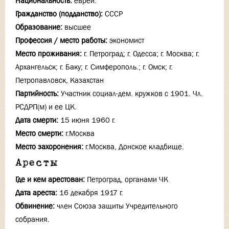
Национальность:
еврей.
Гражданство (подданство):
СССР
Образование:
высшее
Профессия / место работы:
экономист
Место проживания:
г. Петроград; г. Одесса; г. Москва; г.
Архангельск; г. Баку; г. Симферополь.; г. Омск; г.
Петропавловск, Казахстан
Партийность:
Участник социал-дем. кружков с 1901. Чл.
РСДРП(м) и ее ЦК.
Дата смерти:
15 июня 1960 г.
Место смерти:
г.Москва
Место захоронения:
г.Москва, Донское кладбище.
Аресты
Где и кем арестован:
Петроград, органами ЧК
Дата ареста:
16 декабря 1917 г.
Обвинение:
член Союза защиты Учредительного
собрания.