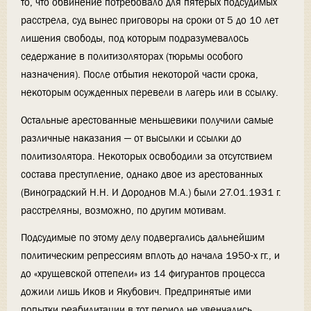
то, что обвинение потребовало для пятерых подсудимых
расстрела, суд вынес приговоры на сроки от 5 до 10 лет
лишения свободы, под которым подразумевалось
седержание в политизоляторах (тюрьмы особого
назначения). После отбытия некоторой части срока,
некоторым осужденных перевели в лагерь или в ссылку.
Остальные арестованные меньшевики получили самые
различные наказания — от высылки и ссылки до
политизолятора. Некоторых освободили за отсутствием
состава преступление, однако двое из арестованных
(Виноградский Н.Н. И Дороднов М.А.) были 27.01.1931 г.
расстреляны, возможно, по другим мотивам.
Подсудимые по этому делу подвергались дальнейшим
политическим репрессиям вплоть до начала 1950-х гг., и
до «хрущевской оттепели» из 14 фигурантов процесса
дожили лишь Иков и Якубович. Предпринятые ими
попытки реабилитации в тот период не увенчались