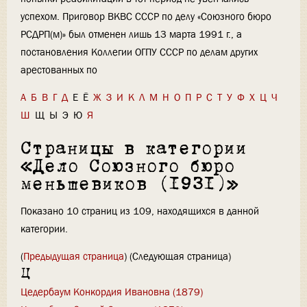
успехом. Приговор ВКВС СССР по делу «Союзного бюро
РСДРП(м)» был отменен лишь 13 марта 1991 г., а
постановления Коллегии ОГПУ СССР по делам других
арестованных по
А
Б
В
Г
Д
Е
Ё
Ж
З
И
К
Л
М
Н
О
П
Р
С
Т
У
Ф
Х
Ц
Ч
Ш
Щ
Ы
Э
Ю
Я
Страницы в категории
«Дело Союзного бюро
меньшевиков (1931)»
Показано 10 страниц из 109, находящихся в данной
категории.
(
Предыдущая страница
) (Следующая страница)
Ц
Цедербаум Конкордия Ивановна (1879)