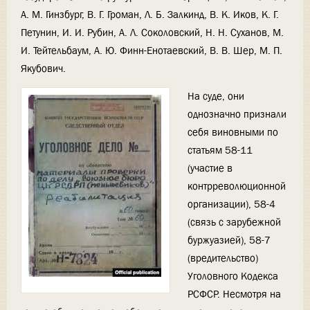
А. М. Гинзбург, В. Г. Громан, Л. Б. Залкинд, В. К. Иков, К. Г.
Петунин, И. И. Рубин, А. Л. Соколовский, Н. Н. Суханов, М.
И. Тейтельбаум, А. Ю. Финн-Енотаевский, В. В. Шер, М. П.
Якубович.
На суде, они
однозначно признали
себя виновными по
статьям 58-11
(участие в
контрреволюционной
организации), 58-4
(связь с зарубежной
буржуазией), 58-7
(вредительство)
Уголовного Кодекса
РСФСР. Несмотря на