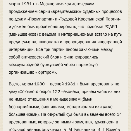
марта 1931 г. в Москве являлся логическим
продолжением серии «вредительских» судебных процессов
по делам «Промпартии» и «Трудовой Крестьянской Партии»
и должен был продемонстрировать, что подполье РСДРП
(меньшевиков) с ведома II Интернационала встало на путь
вредительства, шпионажа и провоцирования иностранной
интервенции. Все три партии якобы заключили между
собой антисоветский блок и финансировались
международной буржуазией через парижскую
организацию «Торгпром».
Всего, летом 1930 — весной 1931 г. были арестованы по
делу «Союзного бюро» 122 человека, причем часть из них
не имела отношения к меньшевикам (были
беспартийными, сионистами, монархистами или даже
большевиками). На открытый суд были выведены всего 14
арестованных, которые занимали заметные должности в
государственных структурах: Б. М. Берлацкий, И. Г. Волков,