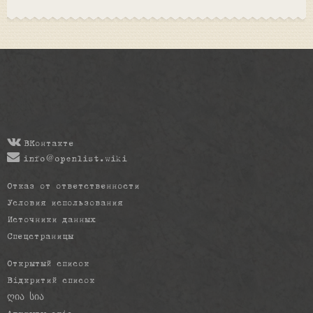
ВКонтакте
info@openlist.wiki
Отказ от ответственности
Условия использования
Источники данных
Спецстраницы
Открытый список
Відкритий список
ღია სია