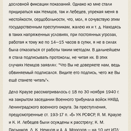
дословной фиксации показаний. Однако ко мне стали
придираться как Немцов, так и Лебедев, упрекая меня в
нестойкости, сердобольности, что, мол, я сочувствую этим
государственным преступникам, жалею их и т. д. Находясь
в таких напряженных условиях, при постоянных угрозах,
работая к тому же по 14—15 часов в сутки, я не в силах
была отказаться от работы таким методом. В дальнейшем
я стала подписывать протоколы, не читая их. В этих
случаях Немцов заявлял: "Что Вы не доверяете нам, ведь
обвиняемый подписался. Видите его подпись, чего же Вы
ещё станете читать"».
Дело Краузе рассматривалось с 18 по 30 ноября 1940 г.
на закрытом заседании Военного трибунала войск НКВД
Ленинградского военного округа. За преступления,
предусмотренные ст. 193-17 п. «б» УК РСФСР, Я. М. Краузе
и К. И. Лебедев были осуждены к расстрелу; К. М.
Пасынков, Д. К. Немцов и А. А. Морозов — на 10 лет ИТЛ;