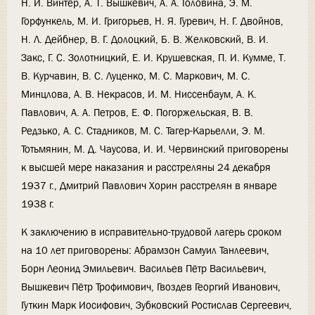
Н. И. Винтер, А. Т. Вышкевич, А. А. Головина, Э. М.
Горфункель, М. И. Григорьев, Н. Я. Гуревич, Н. Г. Двойнов,
Н. Л. Дейбнер, В. Г. Долоцкий, Б. В. Желковский, В. И.
Закс, Г. С. Золотницкий, Е. И. Крушевская, П. И. Кумме, Т.
В. Курчавин, В. С. Луценко, М. С. Маркович, М. С.
Минцлова, А. В. Некрасов, И. М. Ниссенбаум, А. К.
Павлович, А. А. Петров, Е. Ф. Погоржельская, В. В.
Редзько, А. С. Стадников, М. С. Тагер-Карьелли, Э. М.
Тотьмянин, М. Д. Чаусова, И. И. Червинский приговорены
к высшей мере наказания и расстреляны 24 декабря
1937 г., Дмитрий Павлович Хорин расстрелян в январе
1938 г.
К заключению в исправительно-трудовой лагерь сроком
на 10 лет приговорены: Абрамзон Самуил Танлеевич,
Борн Леонид Эмильевич. Васильев Пётр Васильевич,
Вышкевич Пётр Трофимович, Гвоздев Георгий Иванович,
Гуткин Марк Иосифович, Зубковский Ростислав Сергеевич,