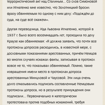
террористический акт над Сталиным... Со слов Симоновой
или Игнатенко мне известно, что Золотницкий бросил
фразу обвиняемым по одному с ним делу: «Подождём до
суда, на суде всё скажем»».
Другая переводчица, Ида Львовна Игнатенко, которой в
1937 г. было всего восемнадцать лет, проходила по делу
Краузе как обвиняемая: «Я должна заявить, что почти все
протоколы допросов расходились, в известной мере, с
дословными показаниями арестованных, причём Немцов
во многих случаях искажал факты, записывая в протокол
вовсе не то, что показывал обвиняемый. Помню, такие
извращения имели место в протоколах допроса
арестованных Минцловой и Чаусовой. Эти лица очень
долго отказывались подписать составленные Немцовым
протоколы допроса, но в результате принуждения они
подписали... Первоначально я категорически
протестовала против подобных искажений, требуя