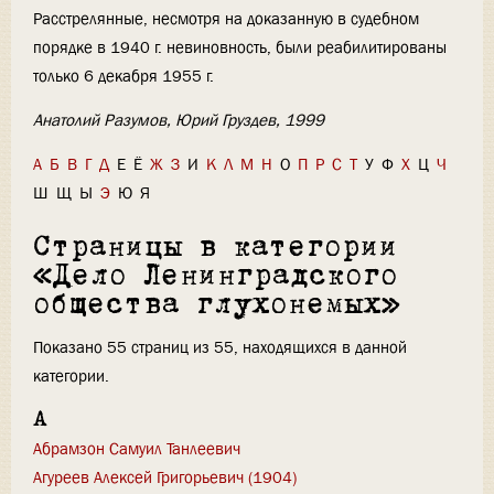
Расстрелянные, несмотря на доказанную в судебном
порядке в 1940 г. невиновность, были реабилитированы
только 6 декабря 1955 г.
Анатолий Разумов, Юрий Груздев, 1999
А
Б
В
Г
Д
Е
Ё
Ж
З
И
К
Л
М
Н
О
П
Р
С
Т
У
Ф
Х
Ц
Ч
Ш
Щ
Ы
Э
Ю
Я
Страницы в категории
«Дело Ленинградского
общества глухонемых»
Показано 55 страниц из 55, находящихся в данной
категории.
А
Абрамзон Самуил Танлеевич
Агуреев Алексей Григорьевич (1904)