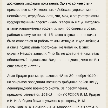
дословной фиксации показаний. Однако ко мне стали
придираться как Немцов, так и Лебедев, упрекая меня в
нестойкости, сердобольности, что, мол, я сочувствую этим
государственным преступникам, жалею их и т. д. Находясь
в таких напряженных условиях, при постоянных угрозах,
работая к тому же по 14—15 часов в сутки, я не в силах
была отказаться от работы таким методом. В дальнейшем
я стала подписывать протоколы, не читая их. В этих
случаях Немцов заявлял: "Что Вы не доверяете нам, ведь
обвиняемый подписался. Видите его подпись, чего же Вы
ещё станете читать"».
Дело Краузе рассматривалось с 18 по 30 ноября 1940 г.
на закрытом заседании Военного трибунала войск НКВД
Ленинградского военного округа. За преступления,
предусмотренные ст. 193-17 п. «б» УК РСФСР, Я. М. Краузе
и К. И. Лебедев были осуждены к расстрелу; К. М.
Пасынков, Д. К. Немцов и А. А. Морозов — на 10 лет ИТЛ;