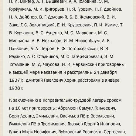
Н. И. Винтер, А. Т. Вышкевич, А. А. Головина, Э. М.
Горфункель, М. И. Григорьев, Н. Я. Гуревич, Н. Г. Двойнов,
Н. Л. Дейбнер, В. Г. Долоцкий, Б. В. Желковский, В. И.
Закс, Г. С. Золотницкий, Е. И. Крушевская, П. И. Кумме, Т.
В. Курчавин, В. С. Луценко, М. С. Маркович, М. С.
Минцлова, А. В. Некрасов, И. М. Ниссенбаум, А. К.
Павлович, А. А. Петров, Е. Ф. Погоржельская, В. В.
Редзько, А. С. Стадников, М. С. Тагер-Карьелли, Э. М.
Тотьмянин, М. Д. Чаусова, И. И. Червинский приговорены
к высшей мере наказания и расстреляны 24 декабря
1937 г., Дмитрий Павлович Хорин расстрелян в январе
1938 г.
К заключению в исправительно-трудовой лагерь сроком
на 10 лет приговорены: Абрамзон Самуил Танлеевич,
Борн Леонид Эмильевич. Васильев Пётр Васильевич,
Вышкевич Пётр Трофимович, Гвоздев Георгий Иванович,
Гуткин Марк Иосифович, Зубковский Ростислав Сергеевич,