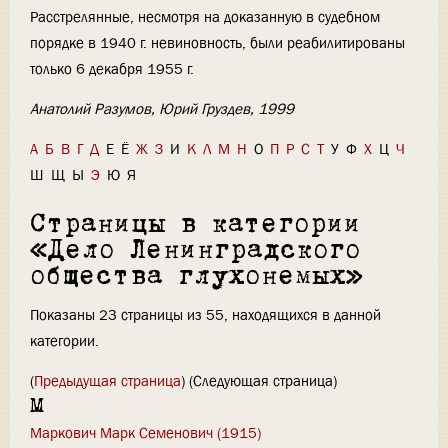
Расстрелянные, несмотря на доказанную в судебном
порядке в 1940 г. невиновность, были реабилитированы
только 6 декабря 1955 г.
Анатолий Разумов, Юрий Груздев, 1999
А
Б
В
Г
Д
Е
Ё
Ж
З
И
К
Л
М
Н
О
П
Р
С
Т
У
Ф
Х
Ц
Ч
Ш
Щ
Ы
Э
Ю
Я
Страницы в категории
«Дело Ленинградского
общества глухонемых»
Показаны 23 страницы из 55, находящихся в данной
категории.
(
Предыдущая страница
) (Следующая страница)
М
Маркович Марк Семенович (1915)