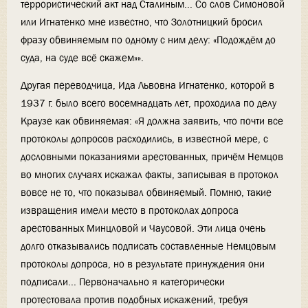
террористический акт над Сталиным... Со слов Симоновой
или Игнатенко мне известно, что Золотницкий бросил
фразу обвиняемым по одному с ним делу: «Подождём до
суда, на суде всё скажем»».
Другая переводчица, Ида Львовна Игнатенко, которой в
1937 г. было всего восемнадцать лет, проходила по делу
Краузе как обвиняемая: «Я должна заявить, что почти все
протоколы допросов расходились, в известной мере, с
дословными показаниями арестованных, причём Немцов
во многих случаях искажал факты, записывая в протокол
вовсе не то, что показывал обвиняемый. Помню, такие
извращения имели место в протоколах допроса
арестованных Минцловой и Чаусовой. Эти лица очень
долго отказывались подписать составленные Немцовым
протоколы допроса, но в результате принуждения они
подписали... Первоначально я категорически
протестовала против подобных искажений, требуя