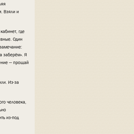
ляя
м. Взяли и
кабинет, где
ивные. Один
 замечание:
да заберём». Я
нение — прощай
ли. Из-за
ого человека,
ьно
ить из-под