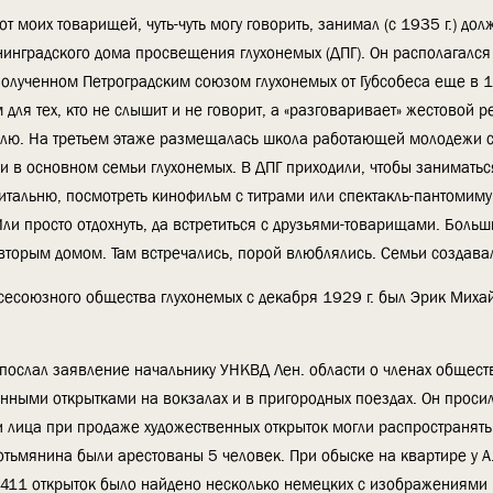
 от моих товарищей, чуть-чуть могу говорить, занимал (с 1935 г.) дол
нинградского дома просвещения глухонемых (ДПГ). Он располагался
 полученном Петроградским союзом глухонемых от Губсобеса еще в 19
для тех, кто не слышит и не говорит, а «разговаривает» жестовой 
елю. На третьем этаже размещалась школа работающей молодежи с
и в основном семьи глухонемых. В ДПГ приходили, чтобы заниматьс
читальню, посмотреть кинофильм с титрами или спектакль-пантомиму
и просто отдохнуть, да встретиться с друзьями-товарищами. Больш
вторым домом. Там встречались, порой влюблялись. Семьи создавал
сесоюзного общества глухонемых с декабря 1929 г. был Эрик Миха
 послал заявление начальнику УНКВД Лен. области о членах общест
ными открытками на вокзалах и в пригородных поездах. Он просил
ти лица при продаже художественных открыток могли распространят
ьмянина были арестованы 5 человек. При обыске на квартире у А.
 1411 открыток было найдено несколько немецких с изображениями 