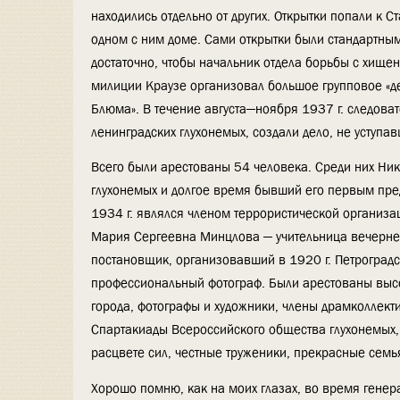
находились отдельно от других. Открытки попали к 
одном с ним доме. Сами открытки были стандартным
достаточно, чтобы начальник отдела борьбы с хище
милиции Краузе организовал большое групповое «де
Блюма». В течение августа—ноября 1937 г. следов
ленинградских глухонемых, создали дело, не уступ
Всего были арестованы 54 человека. Среди них Ник
глухонемых и долгое время бывший его первым пред
1934 г. являлся членом террористической организа
Мария Сергеевна Минцлова — учительница вечерне
постановщик, организовавший в 1920 г. Петроград
профессиональный фотограф. Были арестованы выс
города, фотографы и художники, члены драмколлекти
Спартакиады Всероссийского общества глухонемых, 
расцвете сил, честные труженики, прекрасные семь
Хорошо помню, как на моих глазах, во время генер