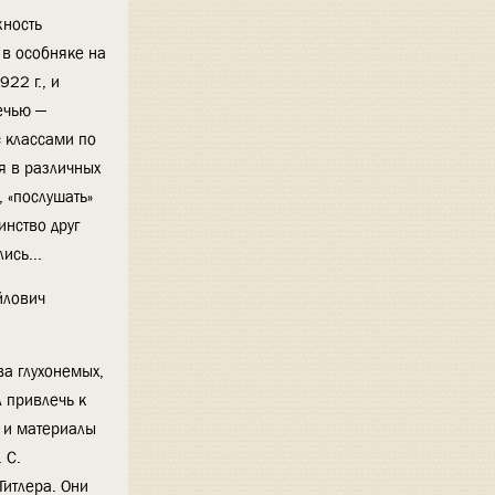
жность
 в особняке на
22 г., и
речью —
 классами по
я в различных
, «послушать»
инство друг
ись...
йлович
ва глухонемых,
 привлечь к
ь и материалы
 С.
Гитлера. Они