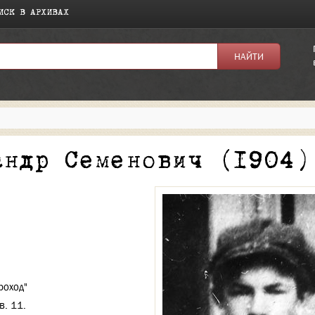
ИСК В АРХИВАХ
я:
андр Семенович (1904)
роход"
в. 11.