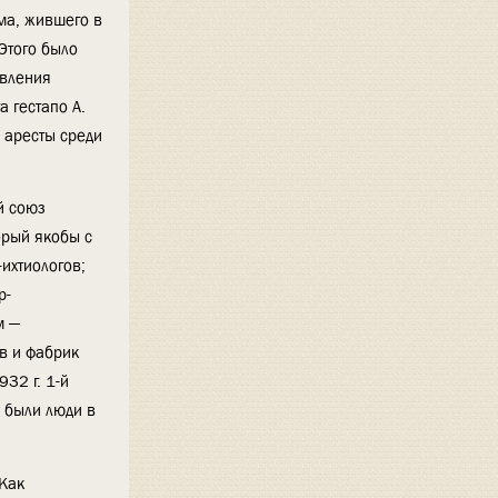
юма, жившего в
Этого было
авления
 гестапо А.
 аресты среди
й союз
орый якобы с
ихтиологов;
р-
м —
в и фабрик
32 г. 1-й
о были люди в
«Как