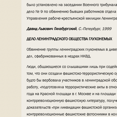
было установлено на заседании Военного трибунал
дело № 9 по обвинению бывших работников отдела 
Управления рабоче-крестьянской милиции Ленингра
Давид Львович Гинзбургский
, С.-Петербург, 1999
ДЕЛО ЛЕНИНГРАДСКОГО ОБЩЕСТВА ГЛУХОНЕМЫХ
Обвинение группы ленинградских глухонемых в див
дел, сфабрикованных в недрах НКВД.
Люди, общающиеся со слышащими лишь при содейс
том, что они создали фашистско-террористическую 
будто бы вербовала участников в ленинградской о
работу, «подготовляла террористические акты в отн
года на Красной площади в г. Москве и на площади
контрреволюционную фашистскую литературу, получ
доказательств «при ликвидации фашистской организ
контрреволюционные фашистские фотоснимки в коли