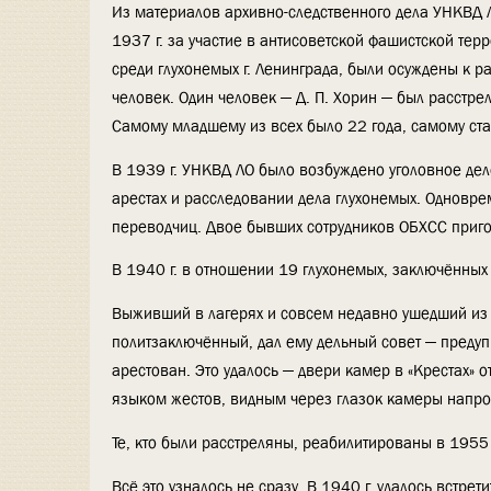
Из материалов архивно-следственного дела УНКВД 
1937 г. за участие в антисоветской фашистской те
среди глухонемых г. Ленинграда, были осуждены к р
человек. Один человек — Д. П. Хорин — был расстре
Самому младшему из всех было 22 года, самому ста
В 1939 г. УНКВД ЛО было возбуждено уголовное де
арестах и расследовании дела глухонемых. Одновре
переводчиц. Двое бывших сотрудников ОБХСС пригов
В 1940 г. в отношении 19 глухонемых, заключённых 
Выживший в лагерях и совсем недавно ушедший из ж
политзаключённый, дал ему дельный совет — предуп
арестован. Это удалось — двери камер в «Крестах» 
языком жестов, видным через глазок камеры напрот
Те, кто были расстреляны, реабилитированы в 1955 
Всё это узналось не сразу. В 1940 г. удалось встр