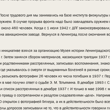
После трудового дня мы занимались на базе института физкультуры 
ужием. В случае прорыва фронта надо было завладевать оружием в
 около 460 человек. Когда с 1 июля 1942 г. ДПГ законсервировали,
 на авиационном заводе. Вернулся в Ленинград после окончания в
ной инициативе взялся за организацию Музея истории Ленинградског
 г. Затем занялся сбором материалов, касающихся трагедии 1937 г
., и родственниками расстрелянных, записывал воспоминания, знак
где указывалось о смерти от выдуманных болезней в разные сроки
 разыскать фотографии 26 человек из числа погибших в 1937 г. Пе
в мае получил ответ о судьбе Э. М. Тотьямина. В декабре 1993 г. С.
 список расстрелянных в декабре 1937 г. И только в мае 1998 г. 
ю правду о состряпанном и раздутом следователями «деле». Наприме
открыток с фотографией Гитлера, а их в действительности было все
олы допросов записывали не то, что в действительности говорили г