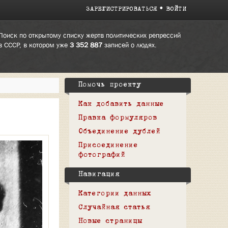
ЗАРЕГИСТРИРОВАТЬСЯ
ВОЙТИ
Поиск по открытому списку жертв политических репрессий
в СССР, в котором уже
3 352 887
записей о людях.
Помочь проекту
Как добавить данные
Правка формуляров
Объединение дублей
Присоединение
фотографий
Навигация
Категории данных
Случайная статья
Новые страницы