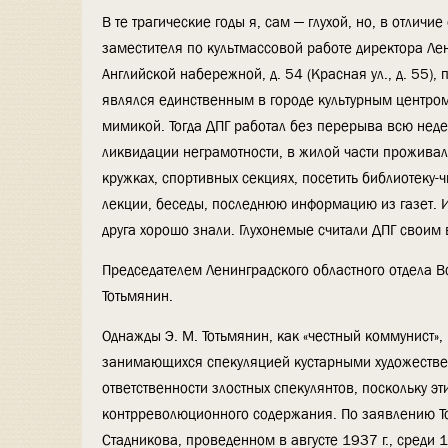
В те трагические годы я, сам — глухой, но, в отличие
заместителя по культмассовой работе директора Ле
Английской набережной, д. 54 (Красная ул., д. 55),
являлся единственным в городе культурным центром 
мимикой. Тогда ДПГ работал без перерыва всю нед
ликвидации неграмотности, в жилой части проживал
кружках, спортивных секциях, посетить библиотеку-
лекции, беседы, последнюю информацию из газет. Ил
друга хорошо знали. Глухонемые считали ДПГ своим 
Председателем Ленинградского областного отдела В
Тотьмянин.
Однажды Э. М. Тотьмянин, как «честный коммунист»,
занимающихся спекуляцией кустарными художествен
ответственности злостных спекулянтов, поскольку э
контрреволюционного содержания. По заявлению Тот
Стадникова, проведенном в августе 1937 г., среди