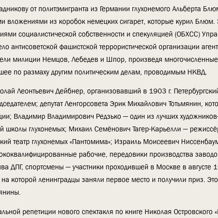
Стадникову от политэмигранта из Германии глухонемого Альберта Бл
и вложениями из коробок немецких сигарет, которые курил Блюм. 
ниями социалистической собственности и спекуляцией (ОБХСС) Упр
ло антисоветской фашистской террористической организации агента
атели милиции Немцов, Лебедев и Шпор, произведя многочисленные
авшее по размаху другим политическим делам, проводимым НКВД.
олай Леонтьевич Дейбнер, организовавший в 1903 г. Петербургски
седателем; депутат Ленгорсовета Эрик Михайлович Тотьмянин, кот
ции; Владимир Владимирович Редзько — один из лучших художников-
й школы глухонемых; Михаил Семёнович Тагер-Карьелли — режиссё
ский театр глухонемых «Пантомима»; Израиль Моисеевич Ниссенбау
ококвалифицированные рабочие, передовики производства заводо
ва ДПГ, спортсмены — участники проходившей в Москве в августе 19
на которой ленинградцы заняли первое место и получили приз. Эт
янины.
альной репетиции нового спектакля по книге Николая Островского 