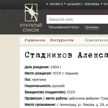
О ПРОЕКТЕ
ДОБАВИТЬ ЧЕЛОВЕКА
ПО
Расширенный поиск
Примеры
Управление
Инструменты
|
Поделитьс
Стадников Алекс
Дата рождения:
1904 г.
Место рождения:
УССР, г. Харьков
Пол:
мужчина
Национальность:
русский
Гражданство (подданство):
СССР
Профессия / место работы:
каблучник фабрики "Ско
Место проживания:
г. Ленинград, ул. Ракова, д. 29, к