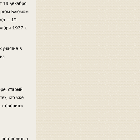
т 19 декабря
бертом Блюмом
лет — 19
кабря 1937 г.
 участие в
 из
ере, старый
ех, кто уже
 «говорить»
 поговорить о