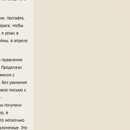
им. Лесгафта,
рага, чтобы
 я уехал в
ойны, в апреле
о правления
. Продолжал
омился с
, без указания
рвое письмо с
-
мы получили
р, в
го несколько
лухонемые. Это