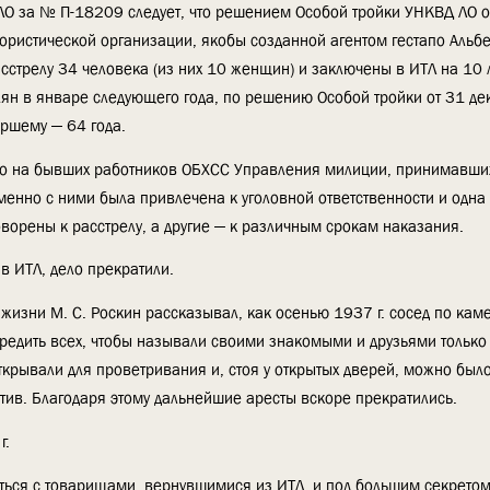
ЛО за № П-18209 следует, что решением Особой тройки УНКВД ЛО о
ррористической организации, якобы созданной агентом гестапо Аль
асстрелу 34 человека (из них 10 женщин) и заключены в ИТЛ на 10 
лян в январе следующего года, по решению Особой тройки от 31 де
ршему — 64 года.
ло на бывших работников ОБХСС Управления милиции, принимавших
менно с ними была привлечена к уголовной ответственности и одна
орены к расстрелу, а другие — к различным срокам наказания.
в ИТЛ, дело прекратили.
изни М. С. Роскин рассказывал, как осенью 1937 г. сосед по кам
редить всех, чтобы называли своими знакомыми и друзьями только т
открывали для проветривания и, стоя у открытых дверей, можно было
ив. Благодаря этому дальнейшие аресты вскоре прекратились.
г.
етиться с товарищами, вернувшимися из ИТЛ, и под большим секретом