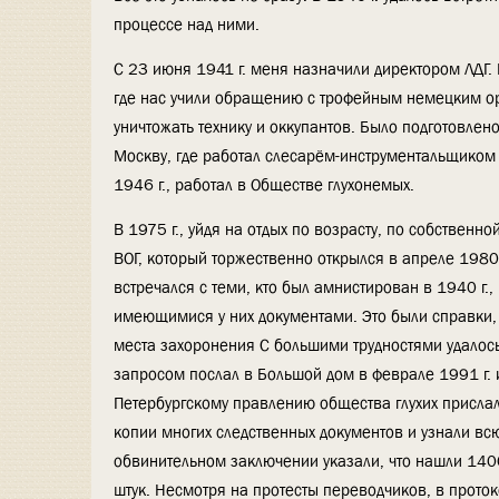
процессе над ними.
С 23 июня 1941 г. меня назначили директором ЛДГ. 
где нас учили обращению с трофейным немецким ор
уничтожать технику и оккупантов. Было подготовлено
Москву, где работал слесарём-инструментальщиком
1946 г., работал в Обществе глухонемых.
В 1975 г., уйдя на отдых по возрасту, по собствен
ВОГ, который торжественно открылся в апреле 1980
встречался с теми, кто был амнистирован в 1940 г
имеющимися у них документами. Это были справки, 
места захоронения С большими трудностями удалось
запросом послал в Большой дом в феврале 1991 г. и 
Петербургскому правлению общества глухих прислали
копии многих следственных документов и узнали вс
обвинительном заключении указали, что нашли 1400 
штук. Несмотря на протесты переводчиков, в проток