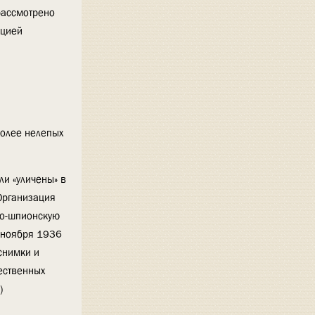
рассмотрено
яцией
более нелепых
и «уличены» в
 Организация
но-шпионскую
7 ноября 1936
снимки и
ественных
)