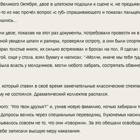
 Великого Октября, двое в штатском подошли к сцене и, не предъяв
то-то из нас прочёл вопрос «с губ» спрашивающего и показал пальце
шлись...
 двое, показав на этот раз документы, потребовали провести их в 
рной увидели шпаги и рапиры, проверяли остроту, а они были спорт
брал толстые книги, их сильно встряхивал и бросал на пол. Я сделал
ой, сидя у стола, взял бумагу и написал: “»Молчи, иначе мы тебя ту
я была власть у молодчиков, могли любого забрать, состряпать обви
который ставил в своё время замечательные классические спектак
у не состоялся. Драматический коллектив распался.
го: “Кто твои друзья?” и, узнав новую фамилию, ночью забирали т
 Допросы велись через специальных переводчиц. Глухонемых насил
ывалось совсем не то, что они «говорили». За это обещали освобод
 себе записали высшую меру наказания.