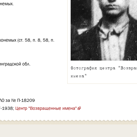
онемых.
немых (ст. 58, п. 8, 58, п.
нградской обл.
Фотография центра "Возвра
имена"
 ЛО за № П-18209
7-1938;
Центр "Возвращенные имена"