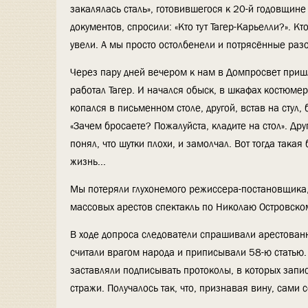
закалялась сталь», готовившегося к 20-й годовщине
документов, спросили: «Кто тут Тагер-Карьелли?». К
увели. А мы просто остолбенели и потрясённые разо
Через пару дней вечером к нам в Домпросвет пришли
работал Тагер. И начался обыск, в шкафах костюме
копался в письменном столе, другой, встав на стул, 
«Зачем бросаете? Пожалуйста, кладите на стол». Друг
понял, что шутки плохи, и замолчал. Вот тогда така
жизнь...
Мы потеряли глухонемого режиссера-постановщика, 
массовых арестов спектакль по Николаю Островском
В ходе допроса следователи спрашивали арестованно
считали врагом народа и приписывали 58-ю статью.
заставляли подписывать протоколы, в которых запис
стражи. Получалось так, что, признавая вину, сами