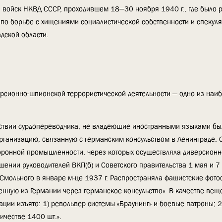
а войск НКВД СССР, проходившем 18—30 ноября 1940 г., где было 
по борьбе с хищениями социалистической собственности и спекул
дской области.
ерсионно-шпионской террористической деятельности — одно из наи
твии сурдопереводчика, не владеющие иностранными языками был
организацию, связанную с германским консульством в Ленинграде.
боронной промышленности, через которых осуществляла диверсион
ошении руководителей ВКП(б) и Советского правительства 1 мая и 
 Смольного в январе м-це 1937 г. Распространяла фашистские фото
енную из Германии через германское консульство». В качестве вещ
ации изъято: 1) револьвер системы «Браунинг» и боевые патроны; 2
честве 1400 шт.».