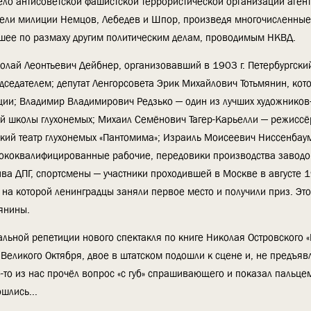
ло антисоветской фашистской террористической организации агента
атели милиции Немцов, Лебедев и Шпор, произведя многочисленные
авшее по размаху другим политическим делам, проводимым НКВД.
олай Леонтьевич Дейбнер, организовавший в 1903 г. Петербургски
седателем; депутат Ленгорсовета Эрик Михайлович Тотьмянин, кот
ции; Владимир Владимирович Редзько — один из лучших художников-
й школы глухонемых; Михаил Семёнович Тагер-Карьелли — режиссё
ский театр глухонемых «Пантомима»; Израиль Моисеевич Ниссенбау
ококвалифицированные рабочие, передовики производства заводо
ва ДПГ, спортсмены — участники проходившей в Москве в августе 19
на которой ленинградцы заняли первое место и получили приз. Эт
янины.
альной репетиции нового спектакля по книге Николая Островского 
 Великого Октября, двое в штатском подошли к сцене и, не предъяв
то-то из нас прочёл вопрос «с губ» спрашивающего и показал пальце
шлись...