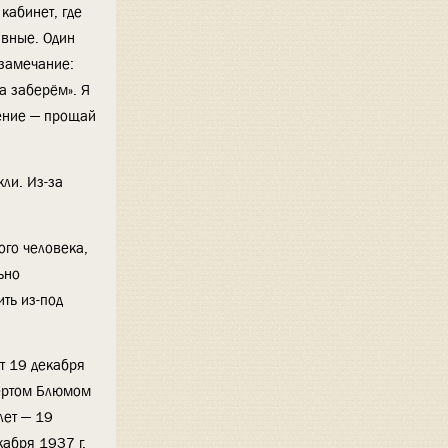
кабинет, где
ивные. Один
 замечание:
да заберём». Я
нение — прощай
ли. Из-за
ого человека,
ьно
ить из-под
т 19 декабря
бертом Блюмом
лет — 19
кабря 1937 г.