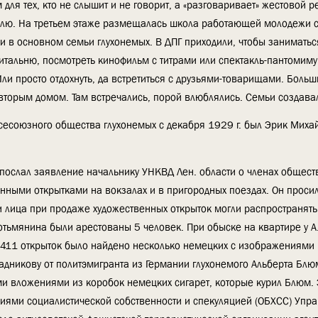
для тех, кто не слышит и не говорит, а «разговаривает» жестовой 
елю. На третьем этаже размещалась школа работающей молодежи с
и в основном семьи глухонемых. В ДПГ приходили, чтобы заниматьс
читальню, посмотреть кинофильм с титрами или спектакль-пантомиму
и просто отдохнуть, да встретиться с друзьями-товарищами. Больш
вторым домом. Там встречались, порой влюблялись. Семьи создавал
сесоюзного общества глухонемых с декабря 1929 г. был Эрик Миха
 послал заявление начальнику УНКВД Лен. области о членах общест
ными открытками на вокзалах и в пригородных поездах. Он просил
ти лица при продаже художественных открыток могли распространят
ьмянина были арестованы 5 человек. При обыске на квартире у А.
 1411 открыток было найдено несколько немецких с изображениями 
Стадникову от политэмигранта из Германии глухонемого Альберта Бл
и вложениями из коробок немецких сигарет, которые курил Блюм. 
ниями социалистической собственности и спекуляцией (ОБХСС) Упр