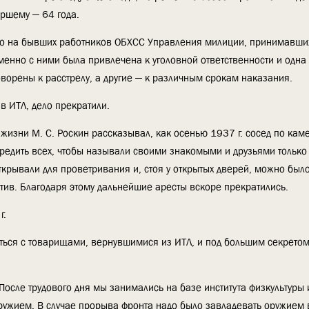
ршему — 64 года.
ло на бывших работников ОБХСС Управления милиции, принимавших
менно с ними была привлечена к уголовной ответственности и одна
орены к расстрелу, а другие — к различным срокам наказания.
в ИТЛ, дело прекратили.
изни М. С. Роскин рассказывал, как осенью 1937 г. сосед по кам
редить всех, чтобы называли своими знакомыми и друзьями только т
открывали для проветривания и, стоя у открытых дверей, можно было
ив. Благодаря этому дальнейшие аресты вскоре прекратились.
г.
етиться с товарищами, вернувшимися из ИТЛ, и под большим секретом
После трудового дня мы занимались на базе института физкультуры 
ужием. В случае прорыва фронта надо было завладевать оружием в