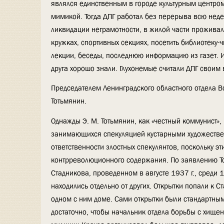
являлся единственным в городе культурным центром 
мимикой. Тогда ДПГ работал без перерыва всю нед
ликвидации неграмотности, в жилой части проживал
кружках, спортивных секциях, посетить библиотеку-
лекции, беседы, последнюю информацию из газет. Ил
друга хорошо знали. Глухонемые считали ДПГ своим 
Председателем Ленинградского областного отдела В
Тотьмянин.
Однажды Э. М. Тотьмянин, как «честный коммунист»,
занимающихся спекуляцией кустарными художествен
ответственности злостных спекулянтов, поскольку э
контрреволюционного содержания. По заявлению Тот
Стадникова, проведенном в августе 1937 г., среди
находились отдельно от других. Открытки попали к 
одном с ним доме. Сами открытки были стандартным
достаточно, чтобы начальник отдела борьбы с хище