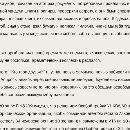
 двое, показав на этот раз документы, потребовали провести их в 
рной увидели шпаги и рапиры, проверяли остроту, а они были спорт
брал толстые книги, их сильно встряхивал и бросал на пол. Я сделал
ой, сидя у стола, взял бумагу и написал: “»Молчи, иначе мы тебя ту
я была власть у молодчиков, могли любого забрать, состряпать обви
который ставил в своё время замечательные классические спектак
у не состоялся. Драматический коллектив распался.
го: “Кто твои друзья?” и, узнав новую фамилию, ночью забирали т
 Допросы велись через специальных переводчиц. Глухонемых насил
ывалось совсем не то, что они «говорили». За это обещали освобод
 себе записали высшую меру наказания.
ЛО за № П-18209 следует, что решением Особой тройки УНКВД ЛО о
ррористической организации, якобы созданной агентом гестапо Аль
асстрелу 34 человека (из них 10 женщин) и заключены в ИТЛ на 10 
лян в январе следующего года, по решению Особой тройки от 31 де