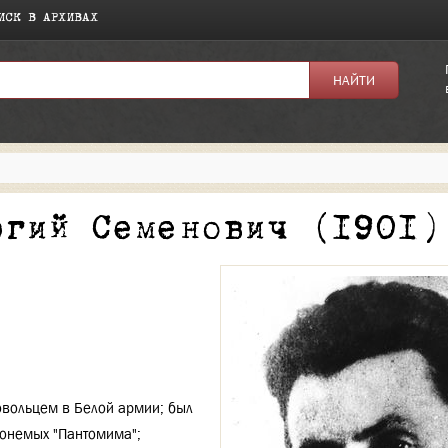
ИСК В АРХИВАХ
я:
ргий Семенович (1901)
овольцем в Белой армии; был
хонемых "Пантомима";