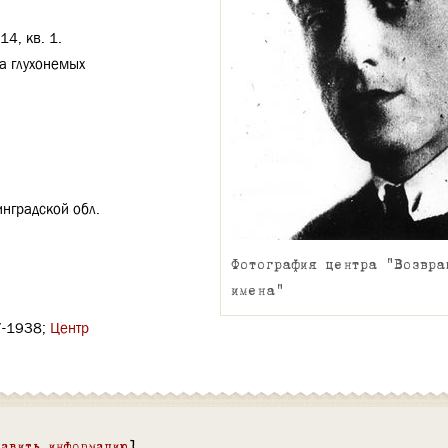
 14, кв. 1.
а глухонемых
нградской обл.
Фотография центра "Возвра
имена"
7-1938;
Центр
бавить информацию
]