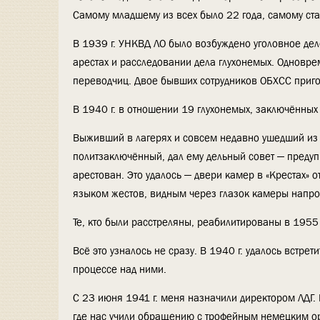
Самому младшему из всех было 22 года, самому ста
В 1939 г. УНКВД ЛО было возбуждено уголовное де
арестах и расследовании дела глухонемых. Одновре
переводчиц. Двое бывших сотрудников ОБХСС пригов
В 1940 г. в отношении 19 глухонемых, заключённых 
Выживший в лагерях и совсем недавно ушедший из ж
политзаключённый, дал ему дельный совет — предуп
арестован. Это удалось — двери камер в «Крестах» 
языком жестов, видным через глазок камеры напрот
Те, кто были расстреляны, реабилитированы в 1955 
Всё это узналось не сразу. В 1940 г. удалось встр
процессе над ними.
С 23 июня 1941 г. меня назначили директором ЛДГ. 
где нас учили обращению с трофейным немецким ор