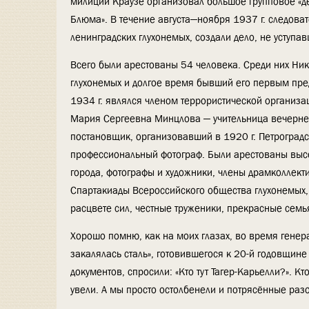
милиции Краузе организовал большое групповое «де
Блюма». В течение августа—ноября 1937 г. следов
ленинградских глухонемых, создали дело, не уступ
Всего были арестованы 54 человека. Среди них Ник
глухонемых и долгое время бывший его первым пред
1934 г. являлся членом террористической организа
Мария Сергеевна Минцлова — учительница вечерне
постановщик, организовавший в 1920 г. Петроград
профессиональный фотограф. Были арестованы выс
города, фотографы и художники, члены драмколлекти
Спартакиады Всероссийского общества глухонемых, 
расцвете сил, честные труженики, прекрасные семь
Хорошо помню, как на моих глазах, во время генер
закалялась сталь», готовившегося к 20-й годовщине
документов, спросили: «Кто тут Тагер-Карьелли?». К
увели. А мы просто остолбенели и потрясённые разо