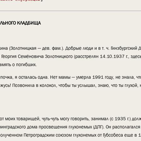
АЛЬНОГО КЛАДБИЩА
ина (Золотницкая — дев. фам.). Добрые люди и в т. ч. Гинзбургский Д
ца Георгия Семёновича Золотницкого (расстрелян 14.10.1937 г., здес
амять о погибших.
апочка, я осталась одна. Нет мамы — умерла 1991 году, не знала, чт
жусь! Позвонила в колокол, чтобы ты услышал, знаю, что ты глухой, 
 от моих товарищей, чуть-чуть могу говорить, занимал (с 1935 г.) дол
нинградского дома просвещения глухонемых (ДПГ). Он располагался
 полученном Петроградским союзом глухонемых от Губсобеса еще в 19