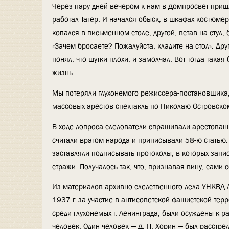
Через пару дней вечером к нам в Домпросвет пришли
работал Тагер. И начался обыск, в шкафах костюме
копался в письменном столе, другой, встав на стул, 
«Зачем бросаете? Пожалуйста, кладите на стол». Друг
понял, что шутки плохи, и замолчал. Вот тогда така
жизнь...
Мы потеряли глухонемого режиссера-постановщика, 
массовых арестов спектакль по Николаю Островском
В ходе допроса следователи спрашивали арестованно
считали врагом народа и приписывали 58-ю статью.
заставляли подписывать протоколы, в которых запис
стражи. Получалось так, что, признавая вину, сами
Из материалов архивно-следственного дела УНКВД 
1937 г. за участие в антисоветской фашистской те
среди глухонемых г. Ленинграда, были осуждены к р
человек. Один человек — Д. П. Хорин — был расстре