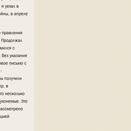
 я уехал в
ойны, в апреле
о правления
. Продолжал
омился с
, без указания
рвое письмо с
-
мы получили
р, в
го несколько
лухонемые. Это
рассмотрено
яцией