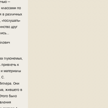
речью —
 классами по
я в различных
, «послушать»
инство друг
ись...
йлович
ва глухонемых,
 привлечь к
ь и материалы
 С.
Гитлера. Они
юма, жившего в
Этого было
авления