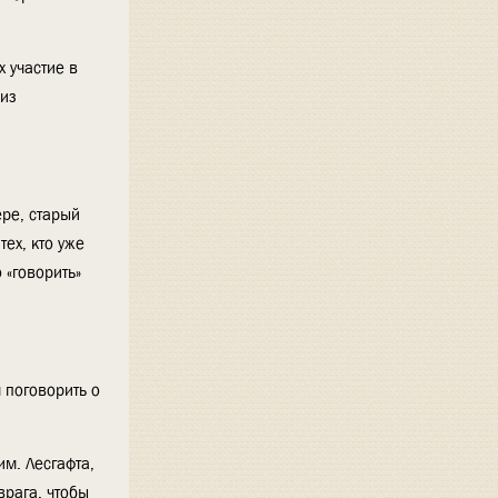
 участие в
 из
ере, старый
ех, кто уже
 «говорить»
 поговорить о
им. Лесгафта,
рага, чтобы