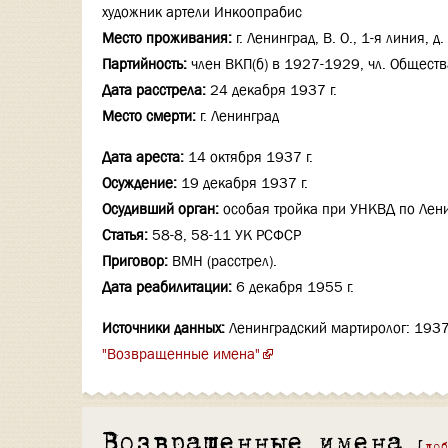
художник артели Инкоопрабис
Место проживания:
г. Ленинград, В. О., 1-я линия, д.
Партийность:
член ВКП(б) в 1927-1929, чл. Обществ
Дата расстрела:
24 декабря 1937 г.
Место смерти:
г. Ленинград
Дата ареста:
14 октября 1937 г.
Осуждение:
19 декабря 1937 г.
Осудивший орган:
особая тройка при УНКВД по Лени
Статья:
58-8, 58-11 УК РСФСР
Приговор:
ВМН (расстрел).
Дата реабилитации:
6 декабря 1955 г.
Источники данных:
Ленинградский мартиролог: 193
"Возвращенные имена"
Возвращенные имена
[
до