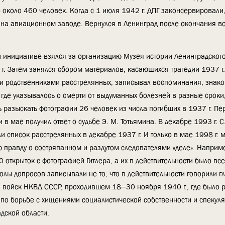
 около 460 человек. Когда с 1 июля 1942 г. ДПГ законсервировали,
 на авиационном заводе. Вернулся в Ленинград после окончания в
ной инициативе взялся за организацию Музея истории Ленинградског
 г. Затем занялся сбором материалов, касающихся трагедии 1937 г
., и родственниками расстрелянных, записывал воспоминания, знак
где указывалось о смерти от выдуманных болезней в разные сроки
 разыскать фотографии 26 человек из числа погибших в 1937 г. Пе
в мае получил ответ о судьбе Э. М. Тотьямина. В декабре 1993 г. С.
 список расстрелянных в декабре 1937 г. И только в мае 1998 г. 
ю правду о состряпанном и раздутом следователями «деле». Наприме
открыток с фотографией Гитлера, а их в действительности было все
олы допросов записывали не то, что в действительности говорили г
а войск НКВД СССР, проходившем 18—30 ноября 1940 г., где было 
по борьбе с хищениями социалистической собственности и спекул
дской области.