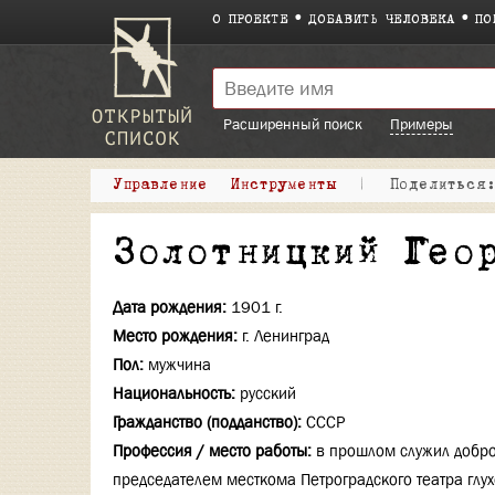
О ПРОЕКТЕ
ДОБАВИТЬ ЧЕЛОВЕКА
ПО
Расширенный поиск
Примеры
Управление
Инструменты
|
Поделитьс
Золотницкий Гео
Дата рождения:
1901 г.
Место рождения:
г. Ленинград
Пол:
мужчина
Национальность:
русский
Гражданство (подданство):
СССР
Профессия / место работы:
в прошлом служил добр
председателем месткома Петроградского театра глу