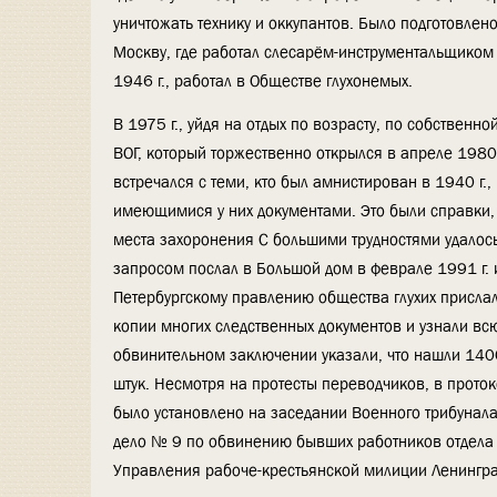
уничтожать технику и оккупантов. Было подготовлено
Москву, где работал слесарём-инструментальщиком
1946 г., работал в Обществе глухонемых.
В 1975 г., уйдя на отдых по возрасту, по собствен
ВОГ, который торжественно открылся в апреле 1980
встречался с теми, кто был амнистирован в 1940 г
имеющимися у них документами. Это были справки, 
места захоронения С большими трудностями удалось
запросом послал в Большой дом в феврале 1991 г. и 
Петербургскому правлению общества глухих прислали
копии многих следственных документов и узнали вс
обвинительном заключении указали, что нашли 1400 
штук. Несмотря на протесты переводчиков, в проток
было установлено на заседании Военного трибунал
дело № 9 по обвинению бывших работников отдела 
Управления рабоче-крестьянской милиции Ленингра