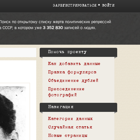
ЗАРЕГИСТРИРОВАТЬСЯ
ВОЙТИ
Поиск по открытому списку жертв политических репрессий
в СССР, в котором уже
3 352 830
записей о людях.
Помочь проекту
Как добавить данные
Правка формуляров
Объединение дублей
Присоединение
фотографий
Навигация
Категории данных
Случайная статья
Новые страницы