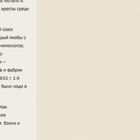
 гестапо А.
 аресты среди
й союз
орый якобы с
ихтиологов;
р-
м —
в и фабрик
32 г. 1-й
о были люди в
«Как
ляя
м. Взяли и