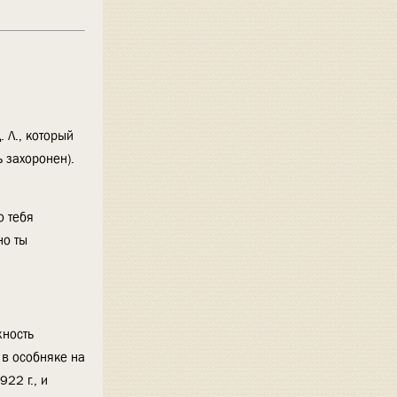
. Л., который
ь захоронен).
о тебя
но ты
жность
 в особняке на
22 г., и