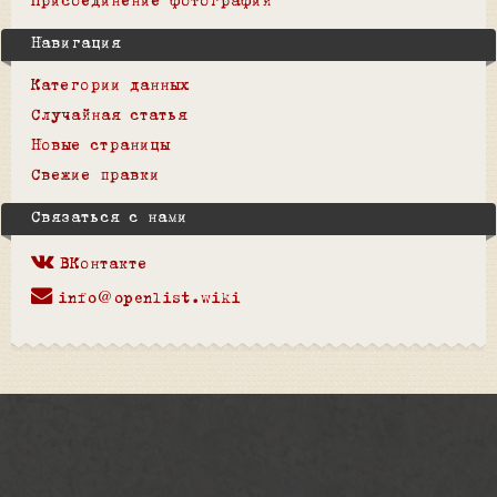
Присоединение фотографий
Навигация
Категории данных
Случайная статья
Новые страницы
Свежие правки
Связаться с нами
ВКонтакте
info@openlist.wiki