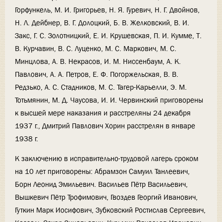
Горфункель, М. И. Григорьев, Н. Я. Гуревич, Н. Г. Двойнов,
Н. Л. Дейбнер, В. Г. Долоцкий, Б. В. Желковский, В. И.
Закс, Г. С. Золотницкий, Е. И. Крушевская, П. И. Кумме, Т.
В. Курчавин, В. С. Луценко, М. С. Маркович, М. С.
Минцлова, А. В. Некрасов, И. М. Ниссенбаум, А. К.
Павлович, А. А. Петров, Е. Ф. Погоржельская, В. В.
Редзько, А. С. Стадников, М. С. Тагер-Карьелли, Э. М.
Тотьмянин, М. Д. Чаусова, И. И. Червинский приговорены
к высшей мере наказания и расстреляны 24 декабря
1937 г., Дмитрий Павлович Хорин расстрелян в январе
1938 г.
К заключению в исправительно-трудовой лагерь сроком
на 10 лет приговорены: Абрамзон Самуил Танлеевич,
Борн Леонид Эмильевич. Васильев Пётр Васильевич,
Вышкевич Пётр Трофимович, Гвоздев Георгий Иванович,
Гуткин Марк Иосифович, Зубковский Ростислав Сергеевич,