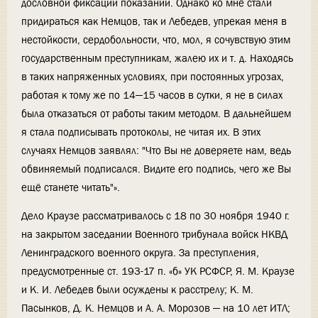
дословной фиксации показаний. Однако ко мне стали
придираться как Немцов, так и Лебедев, упрекая меня в
нестойкости, сердобольности, что, мол, я сочувствую этим
государственным преступникам, жалею их и т. д. Находясь
в таких напряженных условиях, при постоянных угрозах,
работая к тому же по 14—15 часов в сутки, я не в силах
была отказаться от работы таким методом. В дальнейшем
я стала подписывать протоколы, не читая их. В этих
случаях Немцов заявлял: "Что Вы не доверяете нам, ведь
обвиняемый подписался. Видите его подпись, чего же Вы
ещё станете читать"».
Дело Краузе рассматривалось с 18 по 30 ноября 1940 г.
на закрытом заседании Военного трибунала войск НКВД
Ленинградского военного округа. За преступления,
предусмотренные ст. 193-17 п. «б» УК РСФСР, Я. М. Краузе
и К. И. Лебедев были осуждены к расстрелу; К. М.
Пасынков, Д. К. Немцов и А. А. Морозов — на 10 лет ИТЛ;