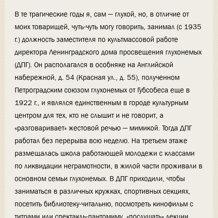
В те трагические годы я, сам — глухой, но, в отличие от
моих товарищей, чуть-чуть могу говорить, занимал (с 1935
г.) должность заместителя по культмассовой работе
директора Ленинградского дома просвещения глухонемых
(ДПГ). Он располагался в особняке на Английской
набережной, д. 54 (Красная ул., д. 55), полученном
Петроградским союзом глухонемых от Губсобеса еще в
1922 г., и являлся единственным в городе культурным
центром для тех, кто не слышит и не говорит, а
«разговаривает» жестовой речью — мимикой. Тогда ДПГ
работал без перерыва всю неделю. На третьем этаже
размещалась школа работающей молодежи с классами
по ликвидации неграмотности, в жилой части проживали в
основном семьи глухонемых. В ДПГ приходили, чтобы
заниматься в различных кружках, спортивных секциях,
посетить библиотеку-читальню, посмотреть кинофильм с
титрами или спектакль-пантомиму, «послушать» лекции,