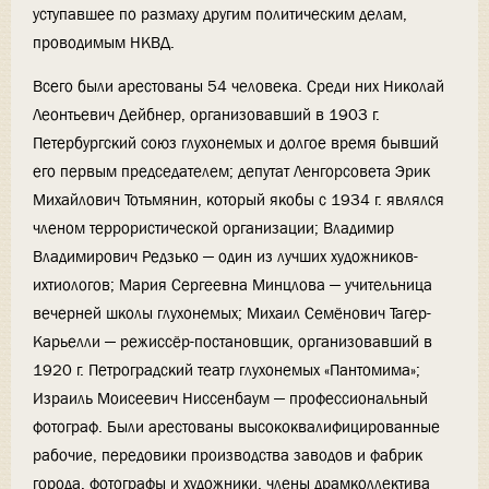
уступавшее по размаху другим политическим делам,
проводимым НКВД.
Всего были арестованы 54 человека. Среди них Николай
Леонтьевич Дейбнер, организовавший в 1903 г.
Петербургский союз глухонемых и долгое время бывший
его первым председателем; депутат Ленгорсовета Эрик
Михайлович Тотьмянин, который якобы с 1934 г. являлся
членом террористической организации; Владимир
Владимирович Редзько — один из лучших художников-
ихтиологов; Мария Сергеевна Минцлова — учительница
вечерней школы глухонемых; Михаил Семёнович Тагер-
Карьелли — режиссёр-постановщик, организовавший в
1920 г. Петроградский театр глухонемых «Пантомима»;
Израиль Моисеевич Ниссенбаум — профессиональный
фотограф. Были арестованы высококвалифицированные
рабочие, передовики производства заводов и фабрик
города, фотографы и художники, члены драмколлектива