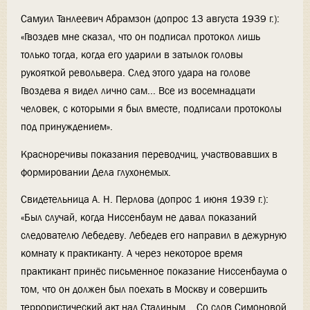
Самуил Танлеевич Абрамзон (допрос 13 августа 1939 г.):
«Гвоздев мне сказал, что он подписал протокол лишь
только тогда, когда его ударили в затылок головы
рукояткой револьвера. След этого удара на голове
Гвоздева я видел лично сам... Все из восемнадцати
человек, с которыми я был вместе, подписали протоколы
под принуждением».
Красноречивы показания переводчиц, участвовавших в
формировании Дела глухонемых.
Свидетельница А. Н. Перлова (допрос 1 июня 1939 г.):
«Был случай, когда Ниссенбаум не давал показаний
следователю Лебедеву. Лебедев его направил в дежурную
комнату к практиканту. А через некоторое время
практикант принёс письменное показание Ниссенбаума о
том, что он должен был поехать в Москву и совершить
террористический акт над Сталиным... Со слов Симоновой