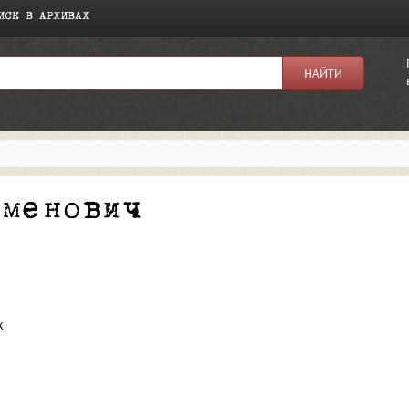
ИСК В АРХИВАХ
я:
еменович
х