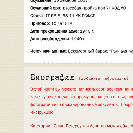
Осуждение:
19 декабря 1937 г.
Осудивший орган:
(особая) тройка при УНКВД ЛО
Статья:
17-58-8, 58-11 УК РСФСР
Приговор:
10 лет ИТЛ.
Дата прекращения дела:
1940 г.
Дата освобождения:
1940 г.
Источники данных:
Бессмертный барак: "Пули для г
Биография
[
добавить информацию
]
В этой части вы можете написать свои воспоминан
заметку о человеке, которому посвящена статья, пр
фотографии или отсканированные документы. Подро
Инструкцию
.
Категории
:
Санкт-Петербург и Ленинградская обл.
Д