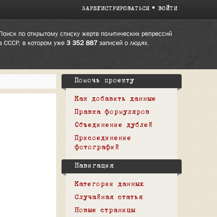
ЗАРЕГИСТРИРОВАТЬСЯ
ВОЙТИ
Поиск по открытому списку жертв политических репрессий
в СССР, в котором уже
3 352 887
записей о людях.
Помочь проекту
Как добавить данные
Правка формуляров
Объединение дублей
Присоединение
фотографий
Навигация
Категории данных
Случайная статья
Новые страницы