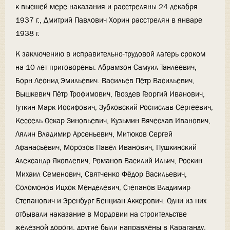
к высшей мере наказания и расстреляны 24 декабря
1937 г., Дмитрий Павлович Хорин расстрелян в январе
1938 г.
К заключению в исправительно-трудовой лагерь сроком
на 10 лет приговорены: Абрамзон Самуил Танлеевич,
Борн Леонид Эмильевич. Васильев Пётр Васильевич,
Вышкевич Пётр Трофимович, Гвоздев Георгий Иванович,
Гуткин Марк Иосифович, Зубковский Ростислав Сергеевич,
Кессель Оскар Зиновьевич, Кузьмин Вячеслав Иванович,
Лялин Владимир Арсеньевич, Митюков Сергей
Афанасьевич, Морозов Павел Иванович, Пушкинский
Александр Яковлевич, Романов Василий Ильич, Роскин
Михаил Семенович, Святченко Фёдор Васильевич,
Соломонов Ицхок Менделевич, Степанов Владимир
Степанович и Эренбург Бенциан Аккерович. Одни из них
отбывали наказание в Мордовии на строительстве
железной дороги, другие были направлены в Караганду.