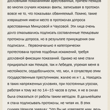
дословными показаниями арестованных, причём Немцов
во многих случаях искажал факты, записывая в протокол
вовсе не то, что показывал обвиняемый. Помню, такие
извращения имели место в протоколах допроса
арестованных Минцловой и Чаусовой. Эти лица очень
долго отказывались подписать составленные Немцовым
протоколы допроса, но в результате принуждения они
подписали... Первоначально я категорически
протестовала против подобных искажений, требуя
дословной фиксации показаний. Однако ко мне стали
придираться как Немцов, так и Лебедев, упрекая меня в
нестойкости, сердобольности, что, мол, я сочувствую этим
государственным преступникам, жалею их и т. д. Находясь
в таких напряженных условиях, при постоянных угрозах,
работая к тому же по 14—15 часов в сутки, я не в силах
была отказаться от работы таким методом. В дальнейшем
я стала подписывать протоколы, не читая их. В этих
случаях Немцов заявлял: "Что Вы не доверяете нам, ведь