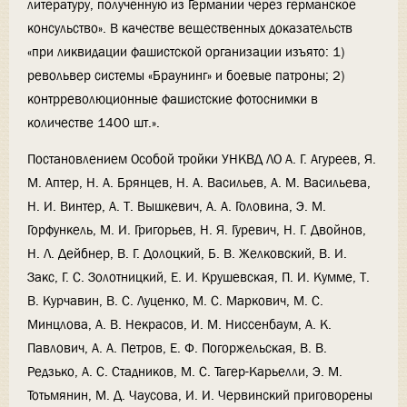
литературу, полученную из Германии через германское
консульство». В качестве вещественных доказательств
«при ликвидации фашистской организации изъято: 1)
револьвер системы «Браунинг» и боевые патроны; 2)
контрреволюционные фашистские фотоснимки в
количестве 1400 шт.».
Постановлением Особой тройки УНКВД ЛО А. Г. Агуреев, Я.
М. Аптер, Н. А. Брянцев, Н. А. Васильев, А. М. Васильева,
Н. И. Винтер, А. Т. Вышкевич, А. А. Головина, Э. М.
Горфункель, М. И. Григорьев, Н. Я. Гуревич, Н. Г. Двойнов,
Н. Л. Дейбнер, В. Г. Долоцкий, Б. В. Желковский, В. И.
Закс, Г. С. Золотницкий, Е. И. Крушевская, П. И. Кумме, Т.
В. Курчавин, В. С. Луценко, М. С. Маркович, М. С.
Минцлова, А. В. Некрасов, И. М. Ниссенбаум, А. К.
Павлович, А. А. Петров, Е. Ф. Погоржельская, В. В.
Редзько, А. С. Стадников, М. С. Тагер-Карьелли, Э. М.
Тотьмянин, М. Д. Чаусова, И. И. Червинский приговорены