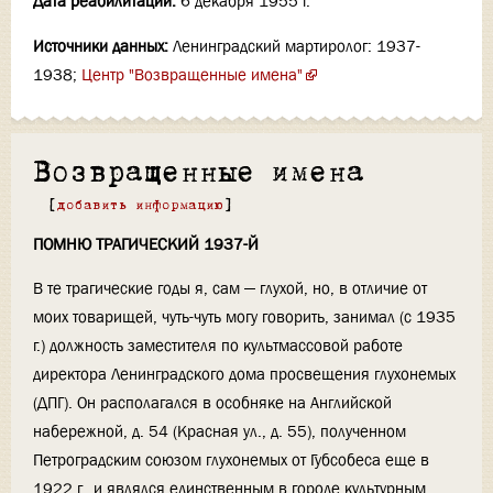
Дата реабилитации:
6 декабря 1955 г.
Источники данных:
Ленинградский мартиролог: 1937-
1938;
Центр "Возвращенные имена"
Возвращенные имена
[
добавить информацию
]
ПОМНЮ ТРАГИЧЕСКИЙ 1937-Й
В те трагические годы я, сам — глухой, но, в отличие от
моих товарищей, чуть-чуть могу говорить, занимал (с 1935
г.) должность заместителя по культмассовой работе
директора Ленинградского дома просвещения глухонемых
(ДПГ). Он располагался в особняке на Английской
набережной, д. 54 (Красная ул., д. 55), полученном
Петроградским союзом глухонемых от Губсобеса еще в
1922 г., и являлся единственным в городе культурным