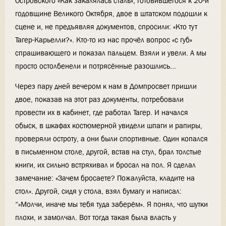
Островского «Как закалялась сталь», готовившегося к 20-й
годовщине Великого Октября, двое в штатском подошли к
сцене и, не предъявляя документов, спросили: «Кто тут
Тагер-Карьелли?». Кто-то из нас прочёл вопрос «с губ»
спрашивающего и показал пальцем. Взяли и увели. А мы
просто остолбенели и потрясённые разошлись...
Через пару дней вечером к нам в Домпросвет пришли
двое, показав на этот раз документы, потребовали
провести их в кабинет, где работал Тагер. И начался
обыск, в шкафах костюмерной увидели шпаги и рапиры,
проверяли остроту, а они были спортивные. Один копался
в письменном столе, другой, встав на стул, брал толстые
книги, их сильно встряхивал и бросал на пол. Я сделал
замечание: «Зачем бросаете? Пожалуйста, кладите на
стол». Другой, сидя у стола, взял бумагу и написал:
“»Молчи, иначе мы тебя туда заберём». Я понял, что шутки
плохи, и замолчал. Вот тогда такая была власть у