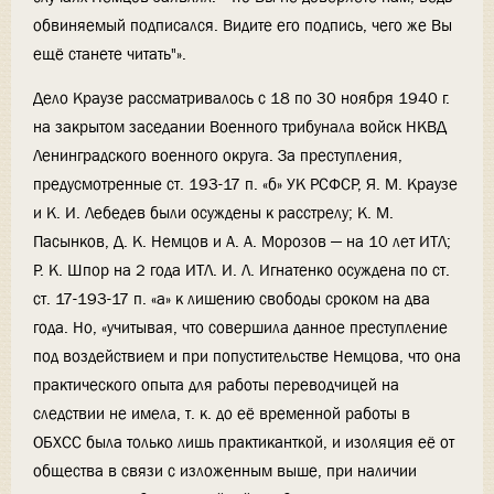
обвиняемый подписался. Видите его подпись, чего же Вы
ещё станете читать"».
Дело Краузе рассматривалось с 18 по 30 ноября 1940 г.
на закрытом заседании Военного трибунала войск НКВД
Ленинградского военного округа. За преступления,
предусмотренные ст. 193-17 п. «б» УК РСФСР, Я. М. Краузе
и К. И. Лебедев были осуждены к расстрелу; К. М.
Пасынков, Д. К. Немцов и А. А. Морозов — на 10 лет ИТЛ;
Р. К. Шпор на 2 года ИТЛ. И. Л. Игнатенко осуждена по ст.
ст. 17-193-17 п. «а» к лишению свободы сроком на два
года. Но, «учитывая, что совершила данное преступление
под воздействием и при попустительстве Немцова, что она
практического опыта для работы переводчицей на
следствии не имела, т. к. до её временной работы в
ОБХСС была только лишь практиканткой, и изоляция её от
общества в связи с изложенным выше, при наличии