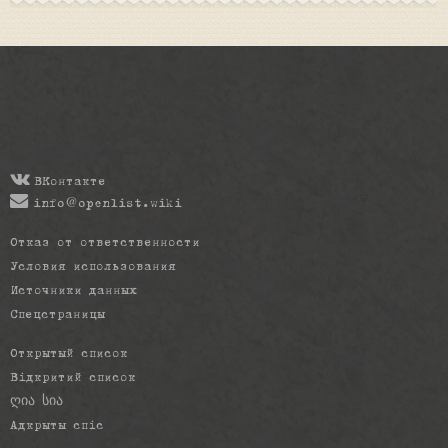
ВКонтакте
info@openlist.wiki
Отказ от ответственности
Условия использования
Источники данных
Спецстраницы
Открытый список
Відкритий список
ღია სია
Адкрыты спіс