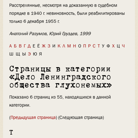
Расстрелянные, несмотря на доказанную в судебном
порядке в 1940 г. невиновность, были реабилитированы
только 6 декабря 1955 г.
Анатолий Разумов, Юрий Груздев, 1999
А
Б
В
Г
Д
Е
Ё
Ж
З
И
К
Л
М
Н
О
П
Р
С
Т
У
Ф
Х
Ц
Ч
Ш
Щ
Ы
Э
Ю
Я
Страницы в категории
«Дело Ленинградского
общества глухонемых»
Показано 6 страниц из 55, находящихся в данной
категории.
(
Предыдущая страница
) (Следующая страница)
Т