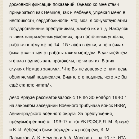
дословной фиксации показаний. Однако ко мне стали
придираться как Немцов, так и Лебедев, упрекая меня в
нестойкости, сердобольности, что, мол, я сочувствую этим
государственным преступникам, жалею их и т. д. Находясь
в таких напряженных условиях, при постоянных угрозах,
работая к тому же по 14—15 часов в сутки, я не в силах
была отказаться от работы таким методом. В дальнейшем
я стала подписывать протоколы, не читая их. В этих
случаях Немцов заявлял: "Что Вы не доверяете нам, ведь
обвиняемый подписался. Видите его подпись, чего же Вы
ещё станете читать"».
Дело Краузе рассматривалось с 18 по 30 ноября 1940 г.
на закрытом заседании Военного трибунала войск НКВД
Ленинградского военного округа. За преступления,
предусмотренные ст. 193-17 п. «б» УК РСФСР, Я. М. Краузе
и К. И. Лебедев были осуждены к расстрелу; К. М.
Пасынков, Д. К. Немцов и А. А. Морозов — на 10 лет ИТЛ;