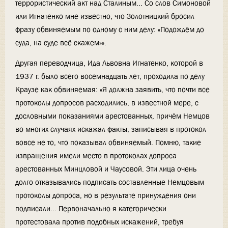
террористический акт над Сталиным... Со слов Симоновой
или Игнатенко мне известно, что Золотницкий бросил
фразу обвиняемым по одному с ним делу: «Подождём до
суда, на суде всё скажем»».
Другая переводчица, Ида Львовна Игнатенко, которой в
1937 г. было всего восемнадцать лет, проходила по делу
Краузе как обвиняемая: «Я должна заявить, что почти все
протоколы допросов расходились, в известной мере, с
дословными показаниями арестованных, причём Немцов
во многих случаях искажал факты, записывая в протокол
вовсе не то, что показывал обвиняемый. Помню, такие
извращения имели место в протоколах допроса
арестованных Минцловой и Чаусовой. Эти лица очень
долго отказывались подписать составленные Немцовым
протоколы допроса, но в результате принуждения они
подписали... Первоначально я категорически
протестовала против подобных искажений, требуя