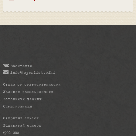
ВКонтакте
info@openlist.wiki
Отказ от ответственности
Условия использования
Источники данных
Спецстраницы
Открытый список
Відкритий список
ღია სია