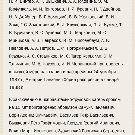
Н. И. Винтер, А. Т. Вышкевич, А. А. Головина, Э. М.
Горфункель, М. И. Григорьев, Н. Я. Гуревич, Н. Г. Двойнов,
Н. Л. Дейбнер, В. Г. Долоцкий, Б. В. Желковский, В. И.
Закс, Г. С. Золотницкий, Е. И. Крушевская, П. И. Кумме, Т.
В. Курчавин, В. С. Луценко, М. С. Маркович, М. С.
Минцлова, А. В. Некрасов, И. М. Ниссенбаум, А. К.
Павлович, А. А. Петров, Е. Ф. Погоржельская, В. В.
Редзько, А. С. Стадников, М. С. Тагер-Карьелли, Э. М.
Тотьмянин, М. Д. Чаусова, И. И. Червинский приговорены
к высшей мере наказания и расстреляны 24 декабря
1937 г., Дмитрий Павлович Хорин расстрелян в январе
1938 г.
К заключению в исправительно-трудовой лагерь сроком
на 10 лет приговорены: Абрамзон Самуил Танлеевич,
Борн Леонид Эмильевич. Васильев Пётр Васильевич,
Вышкевич Пётр Трофимович, Гвоздев Георгий Иванович,
Гуткин Марк Иосифович, Зубковский Ростислав Сергеевич,