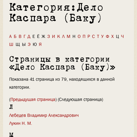
Категория:Дело
Каспара (Баку)
А
Б
В
Г
Д
Е
Ё
Ж
З
И
К
Л
М
Н
О
П
Р
С
Т
У
Ф
Х
Ц
Ч
Ш
Щ
Ы
Э
Ю
Я
Страницы в категории
«Дело Каспара (Баку)»
Показана 41 страница из 79, находящихся в данной
категории.
(
Предыдущая страница
) (Следующая страница)
Л
Лебедев Владимир Александрович
Лукин Н. М.
М