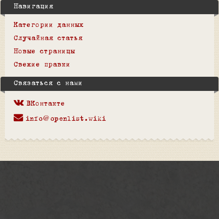
Навигация
Категории данных
Случайная статья
Новые страницы
Свежие правки
Связаться с нами
ВКонтакте
info@openlist.wiki