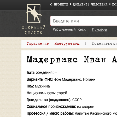
О ПРОЕКТЕ
ДОБАВИТЬ ЧЕЛОВЕКА
ПО
Расширенный поиск
Примеры
Управление
Инструменты
|
Поделитьс
Мадервакс Иван 
Дата рождения:
—
Варианты ФИО:
фон Мадервакс, Иоганн
Пол:
мужчина
Национальность:
еврей
Гражданство (подданство):
СССР
Социальное происхождение:
из дворян
Профессия / место работы:
Капитан Каспийского мо