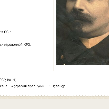
Аз.ССР.
 диверсионной КРО.
СР, Кат.1).
ана; Биография правнучки – К.Певзнер.