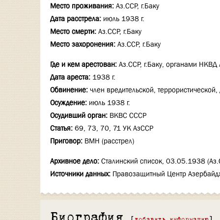
Место проживания:
Аз.ССР, г.Баку
Дата расстрела:
июль 1938 г.
Место смерти:
Аз.ССР, г.Баку
Место захоронения:
Аз.ССР, г.Баку
Где и кем арестован:
Аз.ССР, г.Баку, органами НКВД 
Дата ареста:
1938 г.
Обвинение:
член вредительской, террористической,
Осуждение:
июль 1938 г.
Осудивший орган:
ВКВС СССР
Статья:
69, 73, 70, 71 УК АзССР
Приговор:
ВМН (расстрел)
Архивное дело:
Сталинский список, 03.05.1938 (Аз.С
Источники данных:
Правозащитный Центр Азербайдж
Биография
[
добавить информацию
]