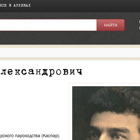
ИСК В АРХИВАХ
я:
Александрович
рского пароходства (Каспар).