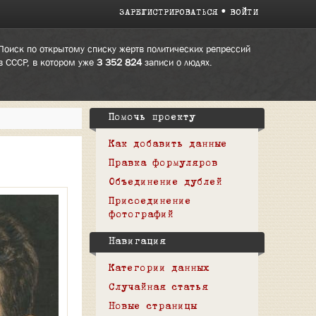
ЗАРЕГИСТРИРОВАТЬСЯ
ВОЙТИ
Поиск по открытому списку жертв политических репрессий
в СССР, в котором уже
3 352 824
записи о людях.
Помочь проекту
Как добавить данные
Правка формуляров
Объединение дублей
Присоединение
фотографий
Навигация
Категории данных
Случайная статья
Новые страницы