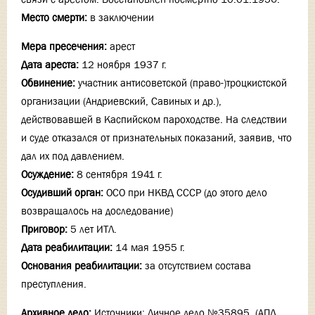
Место смерти:
в заключении
Мера пресечения:
арест
Дата ареста:
12 ноября 1937 г.
Обвинение:
участник антисоветской (право-)троцкистской
организации (Андриевский, Савиных и др.),
действовавшей в Каспийском пароходстве. На следствии
и суде отказался от признательных показаний, заявив, что
дал их под давлением.
Осуждение:
8 сентября 1941 г.
Осудивший орган:
ОСО при НКВД СССР (до этого дело
возвращалось на доследование)
Приговор:
5 лет ИТЛ.
Дата реабилитации:
14 мая 1955 г.
Основания реабилитации:
за отсутствием состава
преступления.
Архивное дело:
Источники: Личное дело №35895, (АПД