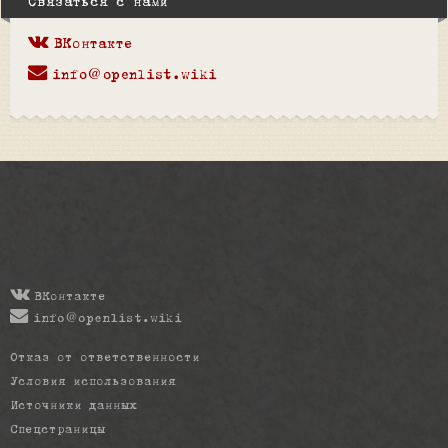
Связаться с нами
ВКонтакте
info@openlist.wiki
ВКонтакте
info@openlist.wiki
Отказ от ответственности
Условия использования
Источники данных
Спецстраницы