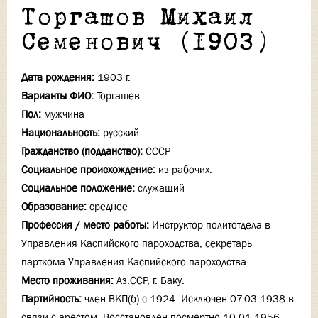
Торгашов Михаил
Семенович (1903)
Дата рождения:
1903 г.
Варианты ФИО:
Торгашев
Пол:
мужчина
Национальность:
русский
Гражданство (подданство):
СССР
Социальное происхождение:
из рабочих.
Социальное положение:
служащий
Образование:
среднее
Профессия / место работы:
Инструктор политотдела в
Управления Каспийского пароходства, секретарь
парткома Управления Каспийского пароходства.
Место проживания:
Аз.ССР, г. Баку.
Партийность:
член ВКП(б) с 1924. Исключен 07.03.1938 в
связи с арестом. Восстановлен посмертно 10.01.1956.