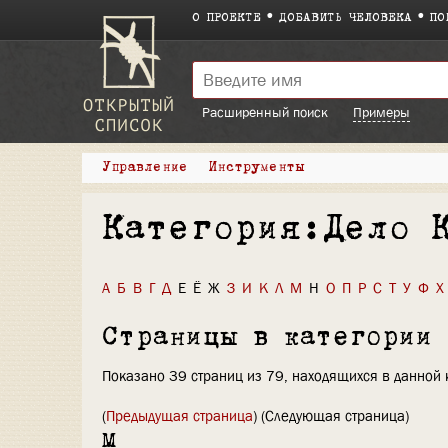
О ПРОЕКТЕ
ДОБАВИТЬ ЧЕЛОВЕКА
ПО
Расширенный поиск
Примеры
Управление
Инструменты
Категория:Дело 
А
Б
В
Г
Д
Е
Ё
Ж
З
И
К
Л
М
Н
О
П
Р
С
Т
У
Ф
Х
Страницы в категории
Показано 39 страниц из 79, находящихся в данной 
(
Предыдущая страница
) (Следующая страница)
М