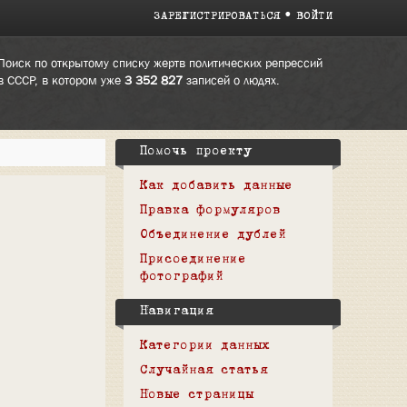
ЗАРЕГИСТРИРОВАТЬСЯ
ВОЙТИ
Поиск по открытому списку жертв политических репрессий
в СССР, в котором уже
3 352 827
записей о людях.
Помочь проекту
Как добавить данные
Правка формуляров
Объединение дублей
Присоединение
фотографий
Навигация
Категории данных
Случайная статья
Новые страницы