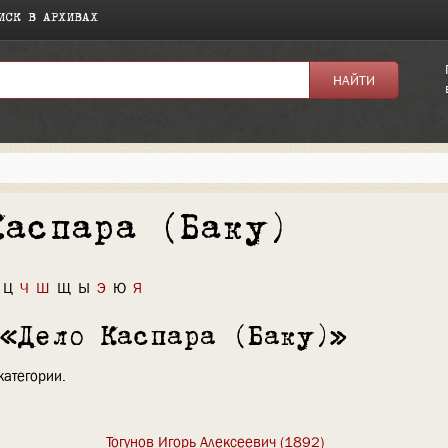
ИСК В АРХИВАХ
Каспара (Баку)
Ц
Ч
Ш
Щ
Ы
Э
Ю
Я
 «Дело Каспара (Баку)»
категории.
Тогунов Игорь Алексеевич (1892)