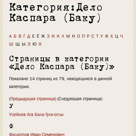
Категория:Дело
Каспара (Баку)
А
Б
В
Г
Д
Е
Ё
Ж
З
И
К
Л
М
Н
О
П
Р
С
Т
У
Ф
Х
Ц
Ч
Ш
Щ
Ы
Э
Ю
Я
Страницы в категории
«Дело Каспара (Баку)»
Показано 14 страниц из 79, находящихся в данной
категории.
(
Предыдущая страница
) (Следующая страница)
У
Усейнов Ага Бала Гули-оглы
Ф
Филиппов Иван Семенович