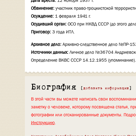
Дата ареста:
12 ноября 1937 г.
Обвинение:
участник право-троцкистской террорист
Осуждение:
1 февраля 1941 г.
Осудивший орган:
ОСО при НКВД СССР (до этого дел
Приговор:
3 года ИТЛ.
Архивное дело:
Архивно-следственное дело №ПР-15
Источники данных:
Личное дело №36704 Андриевског
Определение ВКВС СССР 14.12.1955 (упоминание).
Биография
[
добавить информацию
]
В этой части вы можете написать свои воспоминан
заметку о человеке, которому посвящена статья, пр
фотографии или отсканированные документы. Подро
Инструкцию
.