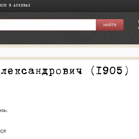
ИСК В АРХИВАХ
я:
Александрович (1905)
та».
ССР.