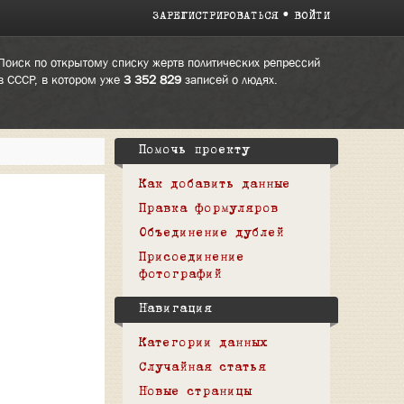
ЗАРЕГИСТРИРОВАТЬСЯ
ВОЙТИ
Поиск по открытому списку жертв политических репрессий
в СССР, в котором уже
3 352 829
записей о людях.
Помочь проекту
Как добавить данные
Правка формуляров
Объединение дублей
Присоединение
фотографий
Навигация
Категории данных
Случайная статья
Новые страницы