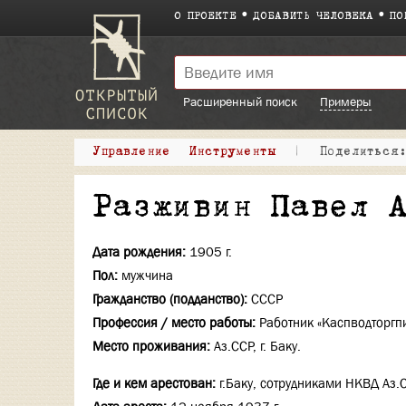
О ПРОЕКТЕ
ДОБАВИТЬ ЧЕЛОВЕКА
ПО
Расширенный поиск
Примеры
Управление
Инструменты
|
Поделитьс
Разживин Павел 
Дата рождения:
1905 г.
Пол:
мужчина
Гражданство (подданство):
СССР
Профессия / место работы:
Работник «Каспводторгпи
Место проживания:
Аз.ССР, г. Баку.
Где и кем арестован:
г.Баку, сотрудниками НКВД Аз.