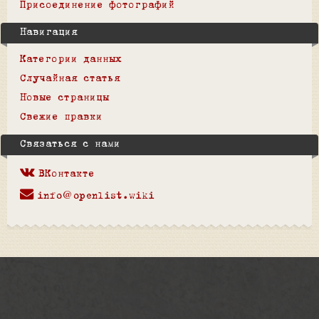
Присоединение фотографий
Навигация
Категории данных
Случайная статья
Новые страницы
Свежие правки
Связаться с нами
ВКонтакте
info@openlist.wiki