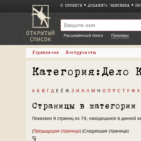
О ПРОЕКТЕ
ДОБАВИТЬ ЧЕЛОВЕКА
ПО
Расширенный поиск
Примеры
Управление
Инструменты
Категория:Дело 
А
Б
В
Г
Д
Е
Ё
Ж
З
И
К
Л
М
Н
О
П
Р
С
Т
У
Ф
Х
Страницы в категории
Показано 9 страниц из 79, находящихся в данной к
(
Предыдущая страница
) (Следующая страница)
Ч