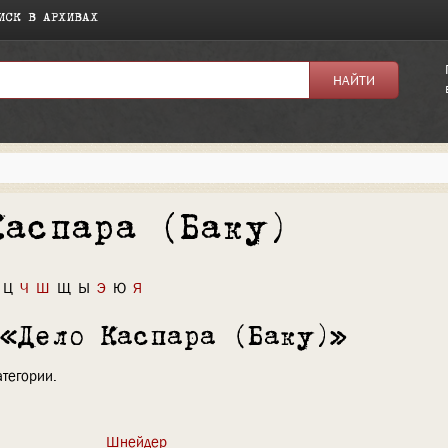
ИСК В АРХИВАХ
Каспара (Баку)
Ц
Ч
Ш
Щ
Ы
Э
Ю
Я
 «Дело Каспара (Баку)»
атегории.
Шнейдер