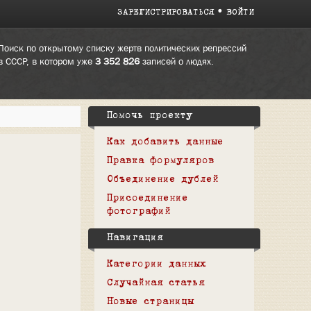
ЗАРЕГИСТРИРОВАТЬСЯ
ВОЙТИ
Поиск по открытому списку жертв политических репрессий
в СССР, в котором уже
3 352 826
записей о людях.
Помочь проекту
Как добавить данные
Правка формуляров
Объединение дублей
Присоединение
фотографий
Навигация
Категории данных
Случайная статья
Новые страницы