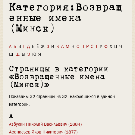
Категория:Возвращ
енные имена
(Минск)
А
Б
В
Г
Д
Е
Ё
Ж
З
И
К
Л
М
Н
О
П
Р
С
Т
У
Ф
Х
Ц
Ч
Ш
Щ
Ы
Э
Ю
Я
Страницы в категории
«Возвращенные имена
(Минск)»
Показаны 32 страницы из 32, находящихся в данной
категории.
А
Азбукин Николай Васильевич (1884)
Афанасьев Яков Никитович (1877)