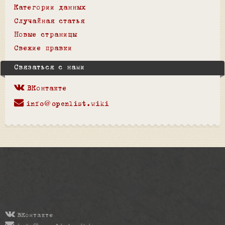
Категории данных
Случайная статья
Новые страницы
Свежие правки
Связаться с нами
ВКонтакте
info@openlist.wiki
ВКонтакте