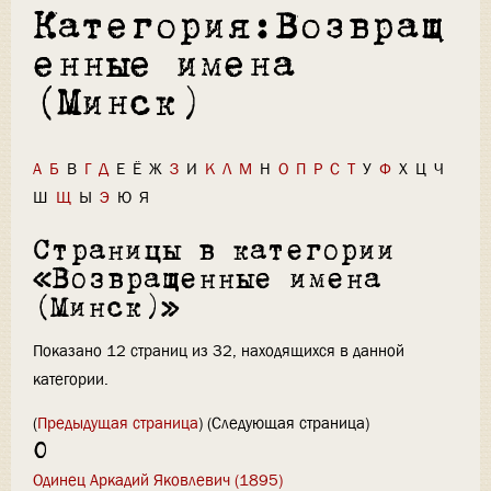
Категория:Возвращ
енные имена
(Минск)
А
Б
В
Г
Д
Е
Ё
Ж
З
И
К
Л
М
Н
О
П
Р
С
Т
У
Ф
Х
Ц
Ч
Ш
Щ
Ы
Э
Ю
Я
Страницы в категории
«Возвращенные имена
(Минск)»
Показано 12 страниц из 32, находящихся в данной
категории.
(
Предыдущая страница
) (Следующая страница)
О
Одинец Аркадий Яковлевич (1895)