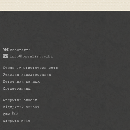
ВКонтакте
info@openlist.wiki
Отказ от ответственности
Условия использования
Источники данных
Спецстраницы
Открытый список
Відкритий список
ღია სია
Адкрыты спіс