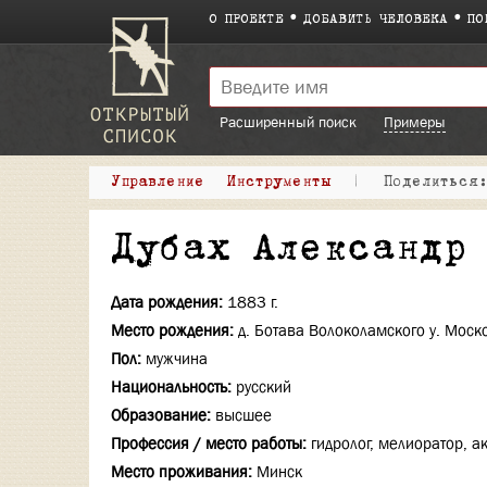
О ПРОЕКТЕ
ДОБАВИТЬ ЧЕЛОВЕКА
ПО
Расширенный поиск
Примеры
Управление
Инструменты
|
Поделитьс
Дубах Александр
Дата рождения:
1883 г.
Место рождения:
д. Ботава Волоколамского у. Моск
Пол:
мужчина
Национальность:
русский
Образование:
высшее
Профессия / место работы:
гидролог, мелиоратор, 
Место проживания:
Минск