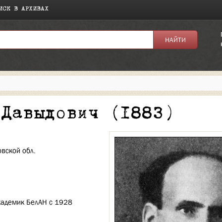
ИСК В АРХИВАХ
я:
 Давыдович (1883)
овской обл.
академик БелАН с 1928