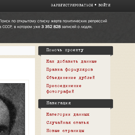
ЗАРЕГИСТРИРОВАТЬСЯ
ВОЙТИ
Поиск по открытому списку жертв политических репрессий
в СССР, в котором уже
3 352 828
записей о людях.
Помочь проекту
Как добавить данные
Правка формуляров
Объединение дублей
Присоединение
фотографий
Навигация
Категории данных
Случайная статья
Новые страницы