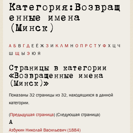
Категория:Возвращ
енные имена
(Минск)
А
Б
В
Г
Д
Е
Ё
Ж
З
И
К
Л
М
Н
О
П
Р
С
Т
У
Ф
Х
Ц
Ч
Ш
Щ
Ы
Э
Ю
Я
Страницы в категории
«Возвращенные имена
(Минск)»
Показаны 32 страницы из 32, находящихся в данной
категории.
(
Предыдущая страница
) (Следующая страница)
А
Азбукин Николай Васильевич (1884)