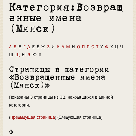
Категория:Возвращ
енные имена
(Минск)
А
Б
В
Г
Д
Е
Ё
Ж
З
И
К
Л
М
Н
О
П
Р
С
Т
У
Ф
Х
Ц
Ч
Ш
Щ
Ы
Э
Ю
Я
Страницы в категории
«Возвращенные имена
(Минск)»
Показаны 3 страницы из 32, находящихся в данной
категории.
(
Предыдущая страница
) (Следующая страница)
Ф