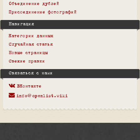
Объединение дублей
Присоединение фотографий
Навигация
Категории данных
Случайная статья
Новые страницы
Свежие правки
Связаться с нами
ВКонтакте
info@openlist.wiki