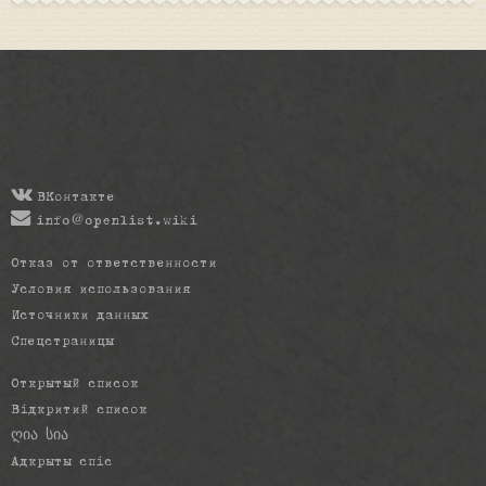
ВКонтакте
info@openlist.wiki
Отказ от ответственности
Условия использования
Источники данных
Спецстраницы
Открытый список
Відкритий список
ღია სია
Адкрыты спіс