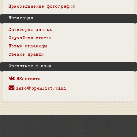
Присоединение фотографий
Навигация
Категории данных
Случайная статья
Новые страницы
Свежие правки
Связаться с нами
ВКонтакте
info@openlist.wiki