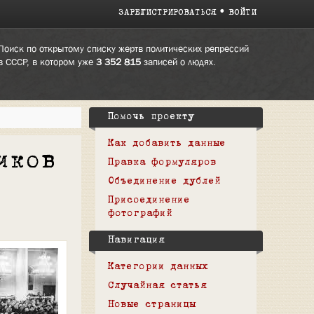
ЗАРЕГИСТРИРОВАТЬСЯ
ВОЙТИ
Поиск по открытому списку жертв политических репрессий
в СССР, в котором уже
3 352 815
записей о людях.
Помочь проекту
Как добавить данные
иков
Правка формуляров
Объединение дублей
Присоединение
фотографий
Навигация
Категории данных
Случайная статья
Новые страницы