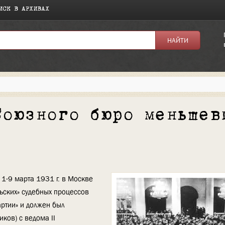
ИСК В АРХИВАХ
Союзного бюро меньшев
1-9 марта 1931 г. в Москве
ьских» судебных процессов
артии» и должен был
ков) с ведома II