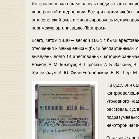
Интернационала встало на путь вредительства, шп
иностранной интервенции. Все три партии якобы з
антисоветский блок и финансировались международ
парижскую организацию «Торгпром».
Всего, летом 1930 — весной 1931 г. были арестова
отношения к меньшевикам (были беспартийными, си
выведены всего 14 арестованных, которые занимали 
Волков, А. М. Гинзбург, В. Г. Громан, Л. Б. Залкинд, В.
Тейтельбаум, А. Ю. Финн-Енотаевский, В. В. Шер, М.
На суде, они о
контрреволюцио
Уголовного Код
расстрела, суд
подразумевалос
некоторой част
Остальные арес