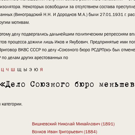
тизолятора. Некоторых освободили за отсутствием состава преступл
ванных (Виноградский Н.Н. И Дороднов М.А.) были 27.01.1931 г. ра
ругим мотивам.
этому делу подвергались дальнейшим политическим репрессиям впл
рантов процесса дожили лишь Иков и Якубович. Предпринятые ими по
 Приговор ВКВС СССР по делу «Союзного бюро РСДРП(м)» был отмен
Р по делам других арестованных по
Ц
Ч
Ш
Щ
Ы
Э
Ю
Я
 «Дело Союзного бюро меньшев
 категории.
Вишневский Николай Михайлович (1891)
Волков Иван Григорьевич (1884)