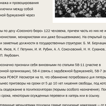
ионажа и провоцирования
аключили между собой
ной буржуазией через
ны по делу «Союзного бюро» 122 человека, причем часть из них не 
онистами, монархистами или даже большевиками). На открытый су
заметные должности в государственных структурах: Б. М. Берлацкий
 К. Иков, К. Г. Петунин, И. И. Рубин, А. Л. Соколовский, Н. Н. Суханов,
 П. Якубович.
днозначно признали себя виновными по статьям 58-11 (участие в
нной организации), 58-4 (связь с зарубежной буржуазией), 58-7 (в
екса РСФСР. Несмотря на то, что обвинение потребовало для пятер
 вынес приговоры на сроки от 5 до 10 лет лишения свободы, под ко
ь седержание в политизоляторах (тюрьмы особого назначения). По
и срока, некоторым осужденных перевели в лагерь или в ссылку.
тованные меньшевики получили самые различные наказания — от 