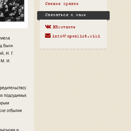
Свежие правки
Связаться с нами
ВКонтакте
info@openlist.wiki
имела
д были
, И. Г.
 М. И.
редительство)
ых подсудимых
торым
сле отбытия
высылки и