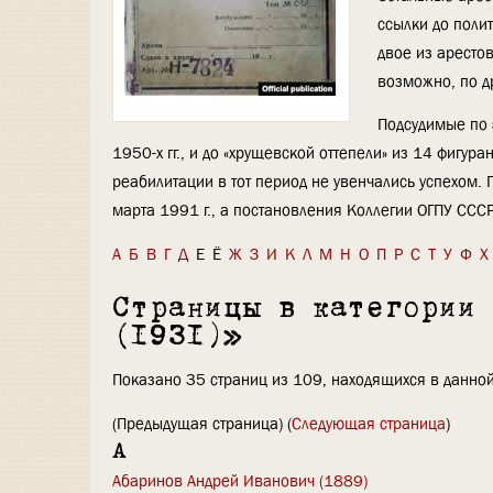
ссылки до поли
двое из аресто
возможно, по д
Подсудимые по 
1950-х гг., и до «хрущевской оттепели» из 14 фигу
реабилитации в тот период не увенчались успехом.
марта 1991 г., а постановления Коллегии ОГПУ ССС
А
Б
В
Г
Д
Е
Ё
Ж
З
И
К
Л
М
Н
О
П
Р
С
Т
У
Ф
Х
Страницы в категории
(1931)»
Показано 35 страниц из 109, находящихся в данной
(Предыдущая страница) (
Следующая страница
)
А
Абаринов Андрей Иванович (1889)