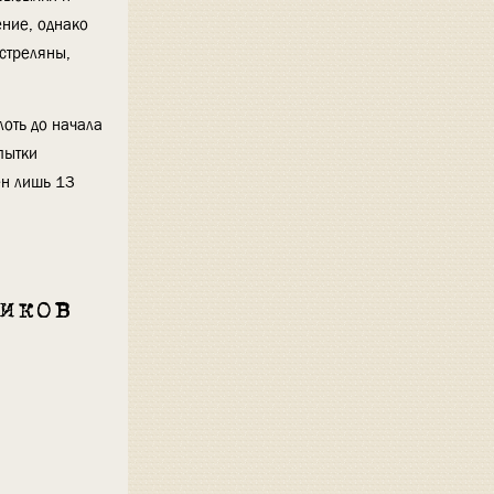
ение, однако
сстреляны,
оть до начала
пытки
ен лишь 13
иков