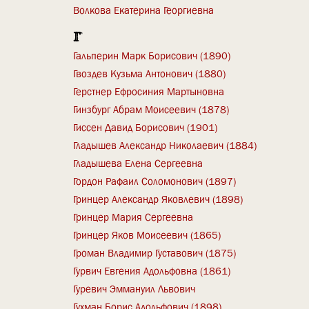
Волкова Екатерина Георгиевна
Г
Гальперин Марк Борисович (1890)
Гвоздев Кузьма Антонович (1880)
Герстнер Ефросиния Мартыновна
Гинзбург Абрам Моисеевич (1878)
Гиссен Давид Борисович (1901)
Гладышев Александр Николаевич (1884)
Гладышева Елена Сергеевна
Гордон Рафаил Соломонович (1897)
Гринцер Александр Яковлевич (1898)
Гринцер Мария Сергеевна
Гринцер Яков Моисеевич (1865)
Громан Владимир Густавович (1875)
Гурвич Евгения Адольфовна (1861)
Гуревич Эммануил Львович
Гухман Борис Адольфович (1898)