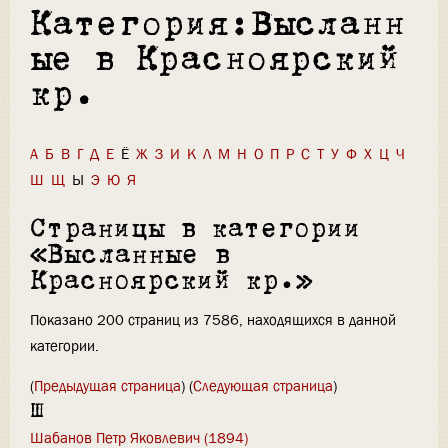
Категория:Высланн
ые в Красноярский
кр.
А
Б
В
Г
Д
Е
Ё
Ж
З
И
К
Л
М
Н
О
П
Р
С
Т
У
Ф
Х
Ц
Ч
Ш
Щ
Ы
Э
Ю
Я
Страницы в категории
«Высланные в
Красноярский кр.»
Показано 200 страниц из 7586, находящихся в данной
категории.
(
Предыдущая страница
) (
Следующая страница
)
Ш
Шабанов Петр Яковлевич (1894)