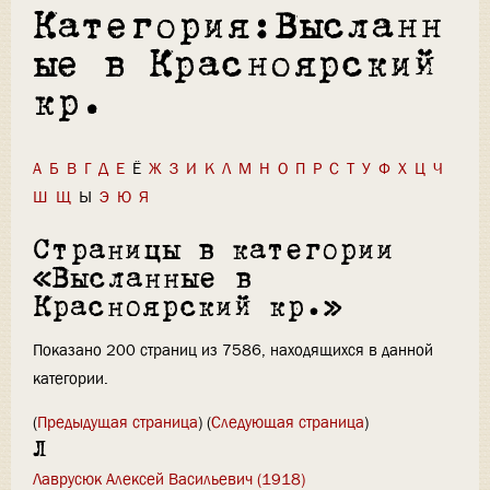
Категория:Высланн
ые в Красноярский
кр.
А
Б
В
Г
Д
Е
Ё
Ж
З
И
К
Л
М
Н
О
П
Р
С
Т
У
Ф
Х
Ц
Ч
Ш
Щ
Ы
Э
Ю
Я
Страницы в категории
«Высланные в
Красноярский кр.»
Показано 200 страниц из 7586, находящихся в данной
категории.
(
Предыдущая страница
) (
Следующая страница
)
Л
Лаврусюк Алексей Васильевич (1918)