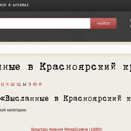
ИСК В АРХИВАХ
нные в Красноярский к
Ц
Ч
Ш
Щ
Ы
Э
Ю
Я
 «Высланные в Красноярский 
ой категории.
Ганцгорн Амалия Михайловна (1889)