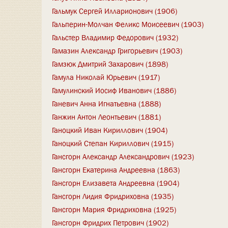
Гальмук Сергей Илларионович (1906)
Гальперин-Молчан Феликс Моисеевич (1903)
Гальстер Владимир Федорович (1932)
Гамазин Александр Григорьевич (1903)
Гамзюк Дмитрий Захарович (1898)
Гамула Николай Юрьевич (1917)
Гамулинский Иосиф Иванович (1886)
Ганевич Анна Игнатьевна (1888)
Ганжин Антон Леонтьевич (1881)
Ганоцкий Иван Кириллович (1904)
Ганоцкий Степан Кириллович (1915)
Гансгорн Александр Александрович (1923)
Гансгорн Екатерина Андреевна (1863)
Гансгорн Елизавета Андреевна (1904)
Гансгорн Лидия Фридриховна (1935)
Гансгорн Мария Фридриховна (1925)
Гансгорн Фридрих Петрович (1902)