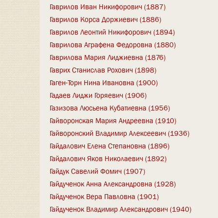
Гаврилов Иван Никифорович (1887)
Гаврилов Корса Доржиевич (1886)
Гаврилов Леонтий Никифорович (1894)
Гаврилова Аграфена Федоровна (1880)
Гаврилова Мария Лиджиевна (1876)
Гаврих Станислав Рохович (1898)
Гаген-Торн Нина Ивановна (1900)
Гадаев Лиджи Горяевич (1906)
Газизова Люсьена Кубатиевна (1956)
Гайворонская Мария Андреевна (1910)
Гайворонский Владимир Алексеевич (1936)
Гайдалович Елена Степановна (1896)
Гайдалович Яков Николаевич (1892)
Гайдук Савелий Фомич (1907)
Гайдученок Анна Александровна (1928)
Гайдученок Вера Павловна (1901)
Гайдученок Владимир Александрович (1940)