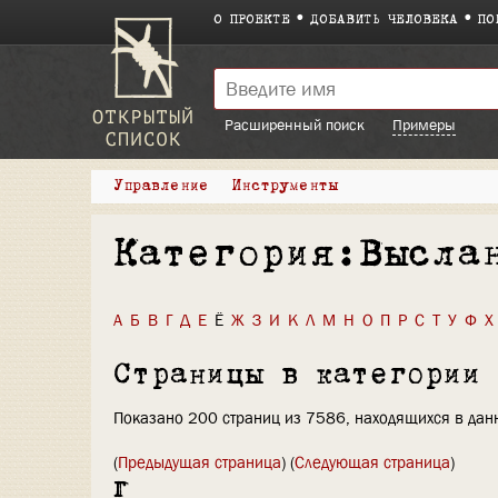
О ПРОЕКТЕ
ДОБАВИТЬ ЧЕЛОВЕКА
ПО
Расширенный поиск
Примеры
Управление
Инструменты
Категория:Высла
А
Б
В
Г
Д
Е
Ё
Ж
З
И
К
Л
М
Н
О
П
Р
С
Т
У
Ф
Х
Страницы в категории
Показано 200 страниц из 7586, находящихся в данн
(
Предыдущая страница
) (
Следующая страница
)
Г