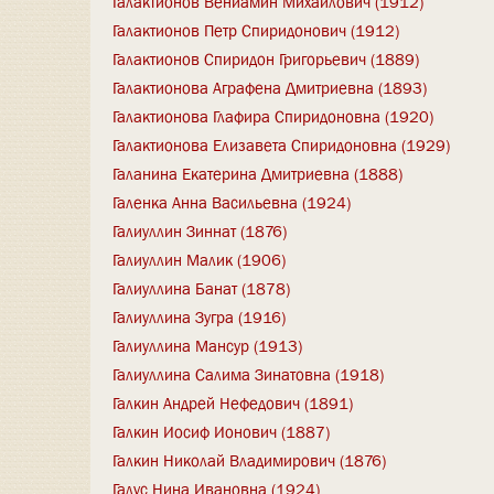
Галактионов Вениамин Михайлович (1912)
Галактионов Петр Спиридонович (1912)
Галактионов Спиридон Григорьевич (1889)
Галактионова Аграфена Дмитриевна (1893)
Галактионова Глафира Спиридоновна (1920)
Галактионова Елизавета Спиридоновна (1929)
Галанина Екатерина Дмитриевна (1888)
Галенка Анна Васильевна (1924)
Галиуллин Зиннат (1876)
Галиуллин Малик (1906)
Галиуллина Банат (1878)
Галиуллина Зугра (1916)
Галиуллина Мансур (1913)
Галиуллина Салима Зинатовна (1918)
Галкин Андрей Нефедович (1891)
Галкин Иосиф Ионович (1887)
Галкин Николай Владимирович (1876)
Галус Нина Ивановна (1924)