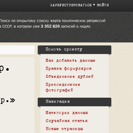
ЗАРЕГИСТРИРОВАТЬСЯ
ВОЙТИ
Поиск по открытому списку жертв политических репрессий
в СССР, в котором уже
3 352 826
записей о людях.
Помочь проекту
Как добавить данные
р.
Правка формуляров
Объединение дублей
Присоединение
фотографий
кр.»
Навигация
Категории данных
Случайная статья
Новые страницы