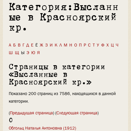
Категория:Высланн
ые в Красноярский
кр.
А
Б
В
Г
Д
Е
Ё
Ж
З
И
К
Л
М
Н
О
П
Р
С
Т
У
Ф
Х
Ц
Ч
Ш
Щ
Ы
Э
Ю
Я
Страницы в категории
«Высланные в
Красноярский кр.»
Показано 200 страниц из 7586, находящихся в данной
категории.
(
Предыдущая страница
) (
Следующая страница
)
О
Обгольц Наталья Антоновна (1912)