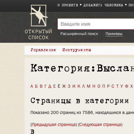
О ПРОЕКТЕ
ДОБАВИТЬ ЧЕЛОВЕКА
ПО
Расширенный поиск
Примеры
Управление
Инструменты
Категория:Высла
А
Б
В
Г
Д
Е
Ё
Ж
З
И
К
Л
М
Н
О
П
Р
С
Т
У
Ф
Х
Страницы в категории
Показано 200 страниц из 7586, находящихся в данн
(
Предыдущая страница
) (
Следующая страница
)
В