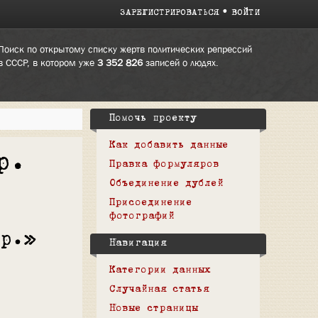
ЗАРЕГИСТРИРОВАТЬСЯ
ВОЙТИ
Поиск по открытому списку жертв политических репрессий
в СССР, в котором уже
3 352 826
записей о людях.
Помочь проекту
Как добавить данные
р.
Правка формуляров
Объединение дублей
Присоединение
фотографий
кр.»
Навигация
Категории данных
Случайная статья
Новые страницы