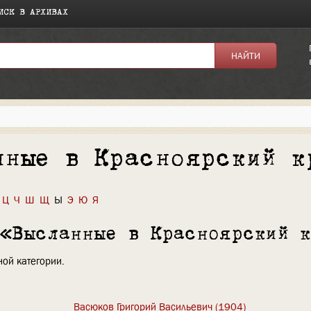
ИСК В АРХИВАХ
нные в Красноярский к
Ц
Ч
Ш
Щ
Ы
Э
Ю
Я
 «Высланные в Красноярский 
ой категории.
Васюков Григорий Васильевич (1904)