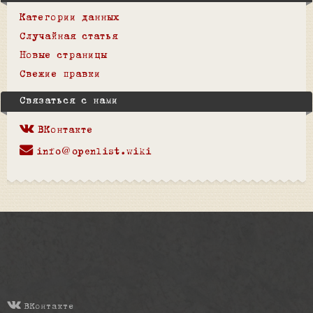
Категории данных
Случайная статья
Новые страницы
Свежие правки
Связаться с нами
ВКонтакте
info@openlist.wiki
ВКонтакте