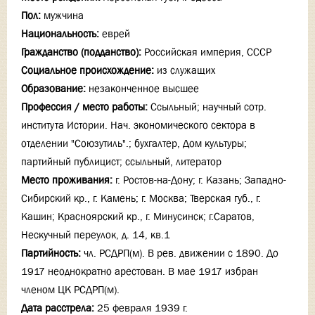
Пол:
мужчина
Национальность:
еврей
Гражданство (подданство):
Российская империя, СССР
Социальное происхождение:
из служащих
Образование:
незаконченное высшее
Профессия / место работы:
Ссыльный; научный сотр.
института Истории. Нач. экономического сектора в
отделении "Союзутиль".; бухгалтер, Дом культуры;
партийный публицист; ссыльный, литератор
Место проживания:
г. Ростов-на-Дону; г. Казань; Западно-
Сибирский кр., г. Камень; г. Москва; Тверская губ., г.
Кашин; Красноярский кр., г. Минусинск; г.Саратов,
Нескучный переулок, д. 14, кв.1
Партийность:
чл. РСДРП(м). В рев. движении с 1890. До
1917 неоднократно арестован. В мае 1917 избран
членом ЦК РСДРП(м).
Дата расстрела:
25 февраля 1939 г.