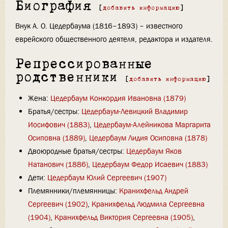
Биография
[
добавить информацию
]
Внук А. О. Цедербаума (1816–1893) – известного
еврейского общественного деятеля, редактора и издателя.
Репрессированные
родственники
[
добавить информацию
]
Жена:
Цедербаум Конкордия Ивановна (1879)
Братья/сестры:
Цедербаум-Левицкий Владимир
Иосифович (1883)
,
Цедербаум-Алейникова Маргарита
Осиповна (1889)
,
Цедербаум Лидия Осиповна (1878)
Двоюродные братья/сестры:
Цедербаум Яков
Натанович (1886)
,
Цедербаум Федор Исаевич (1883)
Дети:
Цедербаум Юлий Сергеевич (1907)
Племянники/племянницы:
Кранихфельд Андрей
Сергеевич (1902)
,
Кранихфельд Людмила Сергеевна
(1904)
,
Кранихфельд Виктория Сергеевна (1905)
,