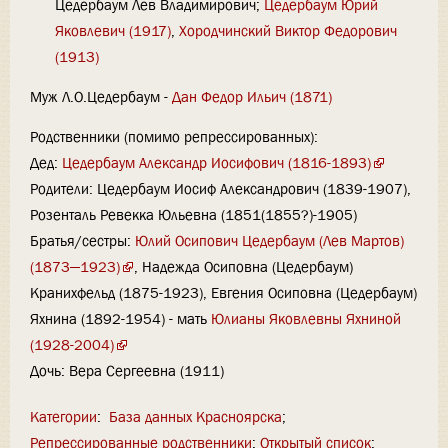
Цедербаум Лев Владимирович;
Цедербаум Юрий
Яковлевич (1917)
,
Хородчинский Виктор Федорович
(1913)
Муж Л.О.Цедербаум -
Дан Федор Ильич (1871)
Родственники (помимо репрессированных):
Дед:
Цедербаум Александр Иосифович (1816-1893)
Родители: Цедербаум Иосиф Александрович (1839-1907),
Розенталь Ревекка Юльевна (1851(1855?)-1905)
Братья/сестры:
Юлий Осипович Цедербаум (Лев Мартов)
(1873—1923)
, Надежда Осиповна (Цедербаум)
Кранихфельд (1875-1923), Евгения Осиповна (Цедербаум)
Яхнина (1892-1954) - мать
Юлианы Яковлевны Яхниной
(1928-2004)
Дочь: Вера Сергеевна (1911)
Категории
:
База данных Красноярска
Репрессированные родственники
Открытый список