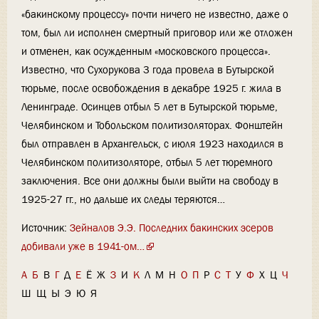
«бакинскому процессу» почти ничего не известно, даже о
том, был ли исполнен смертный приговор или же отложен
и отменен, как осужденным «московского процесса».
Известно, что Сухорукова 3 года провела в Бутырской
тюрьме, после освобождения в декабре 1925 г. жила в
Ленинграде. Осинцев отбыл 5 лет в Бутырской тюрьме,
Челябинском и Тобольском политизоляторах. Фонштейн
был отправлен в Архангельск, с июля 1923 находился в
Челябинском политизоляторе, отбыл 5 лет тюремного
заключения. Все они должны были выйти на свободу в
1925-27 гг., но дальше их следы теряются…
Источник:
Зейналов Э.Э. Последних бакинских эсеров
добивали уже в 1941-ом…
А
Б
В
Г
Д
Е
Ё
Ж
З
И
К
Л
М
Н
О
П
Р
С
Т
У
Ф
Х
Ц
Ч
Ш
Щ
Ы
Э
Ю
Я