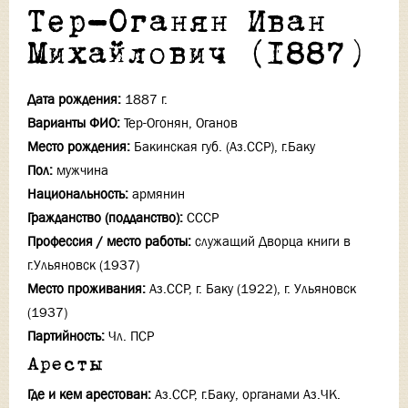
Тер-Оганян Иван
Михайлович (1887)
Дата рождения:
1887 г.
Варианты ФИО:
Тер-Огонян, Оганов
Место рождения:
Бакинская губ. (Аз.ССР), г.Баку
Пол:
мужчина
Национальность:
армянин
Гражданство (подданство):
СССР
Профессия / место работы:
служащий Дворца книги в
г.Ульяновск (1937)
Место проживания:
Аз.ССР, г. Баку (1922), г. Ульяновск
(1937)
Партийность:
Чл. ПСР
Аресты
Где и кем арестован:
Аз.ССР, г.Баку, органами Аз.ЧК.