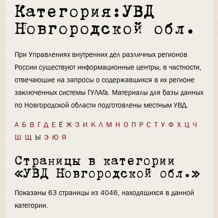
Категория:УВД
Новгородской обл.
При Управлениях внутренних дел различных регионов
России существуют информационные центры, в частности,
отвечающие на запросы о содержавшихся в их регионе
заключенных системы ГУЛАГа. Материалы для базы данных
по Новгородской области подготовлены местным УВД.
А
Б
В
Г
Д
Е
Ё
Ж
З
И
К
Л
М
Н
О
П
Р
С
Т
У
Ф
Х
Ц
Ч
Ш
Щ
Ы
Э
Ю
Я
Страницы в категории
«УВД Новгородской обл.»
Показаны 63 страницы из 4046, находящихся в данной
категории.