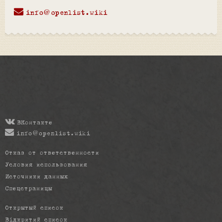
info@openlist.wiki
ВКонтакте
info@openlist.wiki
Отказ от ответственности
Условия использования
Источники данных
Спецстраницы
Открытый список
Відкритий список