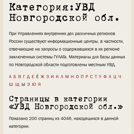
Категория:УВД
Новгородской обл.
При Управлениях внутренних дел различных регионов
России существуют информационные центры, в частности,
отвечающие на запросы о содержавшихся в их регионе
заключенных системы ГУЛАГа. Материалы для базы данных
по Новгородской области подготовлены местным УВД.
А
Б
В
Г
Д
Е
Ё
Ж
З
И
К
Л
М
Н
О
П
Р
С
Т
У
Ф
Х
Ц
Ч
Ш
Щ
Ы
Э
Ю
Я
Страницы в категории
«УВД Новгородской обл.»
Показано 200 страниц из 4046, находящихся в данной
категории.