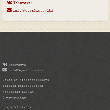
ВКонтакте
info@openlist.wiki
ВКонтакте
info@openlist.wiki
Отказ от ответственности
Условия использования
Источники данных
Спецстраницы
Открытый список