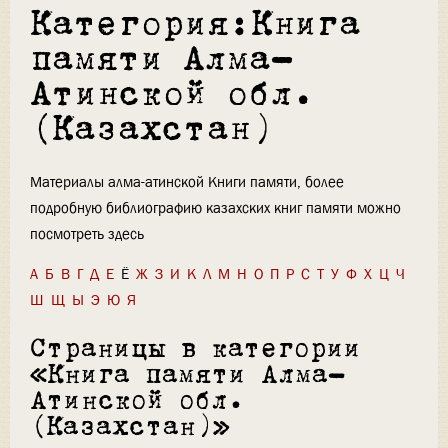
Категория:Книга
памяти Алма-
Атинской обл.
(Казахстан)
Материалы алма-атинской Книги памяти, более
подробную библиографию казахских книг памяти можно
посмотреть здесь
А
Б
В
Г
Д
Е
Ё
Ж
З
И
К
Л
М
Н
О
П
Р
С
Т
У
Ф
Х
Ц
Ч
Ш
Щ
Ы
Э
Ю
Я
Страницы в категории
«Книга памяти Алма-
Атинской обл.
(Казахстан)»