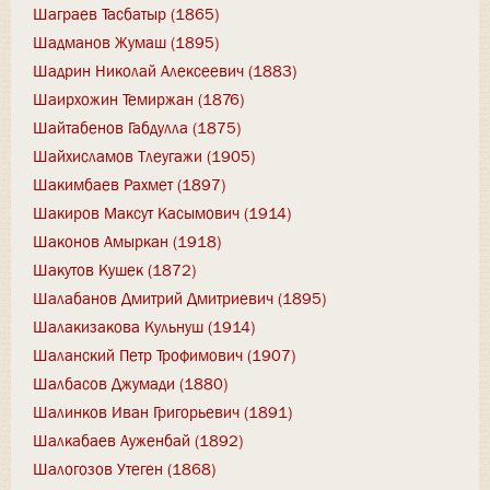
Шаграев Тасбатыр (1865)
Шадманов Жумаш (1895)
Шадрин Николай Алексеевич (1883)
Шаирхожин Темиржан (1876)
Шайтабенов Габдулла (1875)
Шайхисламов Тлеугажи (1905)
Шакимбаев Рахмет (1897)
Шакиров Максут Касымович (1914)
Шаконов Амыркан (1918)
Шакутов Кушек (1872)
Шалабанов Дмитрий Дмитриевич (1895)
Шалакизакова Кульнуш (1914)
Шаланский Петр Трофимович (1907)
Шалбасов Джумади (1880)
Шалинков Иван Григорьевич (1891)
Шалкабаев Ауженбай (1892)
Шалогозов Утеген (1868)