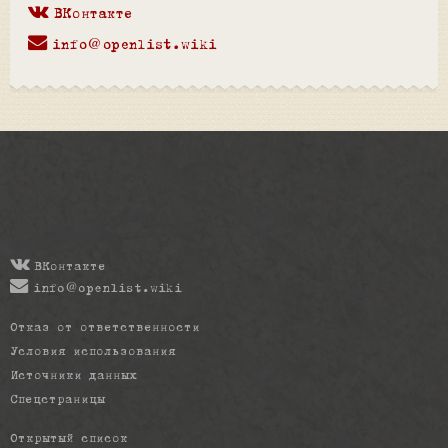
ВКонтакте
info@openlist.wiki
ВКонтакте
info@openlist.wiki
Отказ от ответственности
Условия использования
Источники данных
Спецстраницы
Открытый список