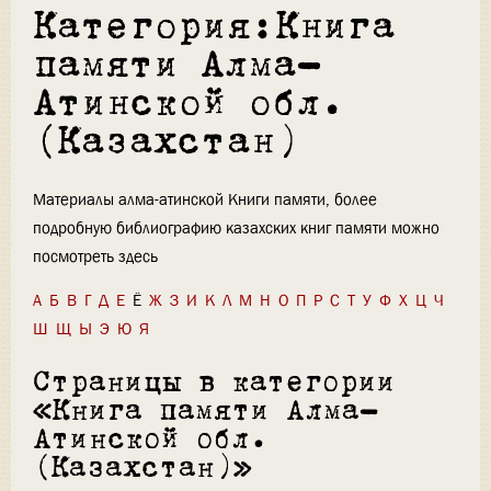
Категория:Книга
памяти Алма-
Атинской обл.
(Казахстан)
Материалы алма-атинской Книги памяти, более
подробную библиографию казахских книг памяти можно
посмотреть здесь
А
Б
В
Г
Д
Е
Ё
Ж
З
И
К
Л
М
Н
О
П
Р
С
Т
У
Ф
Х
Ц
Ч
Ш
Щ
Ы
Э
Ю
Я
Страницы в категории
«Книга памяти Алма-
Атинской обл.
(Казахстан)»