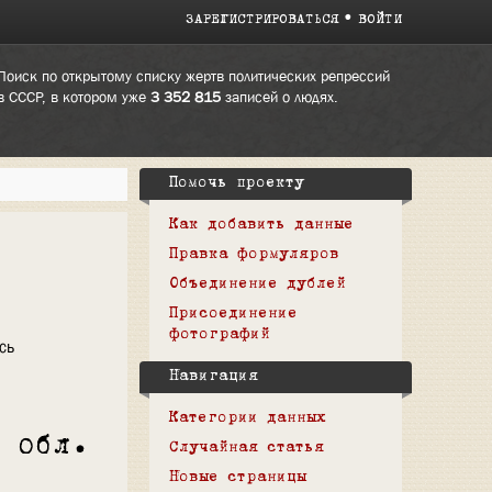
ЗАРЕГИСТРИРОВАТЬСЯ
ВОЙТИ
Поиск по открытому списку жертв политических репрессий
в СССР, в котором уже
3 352 815
записей о людях.
Помочь проекту
Как добавить данные
Правка формуляров
Объединение дублей
Присоединение
фотографий
сь
Навигация
Категории данных
 обл.
Случайная статья
Новые страницы