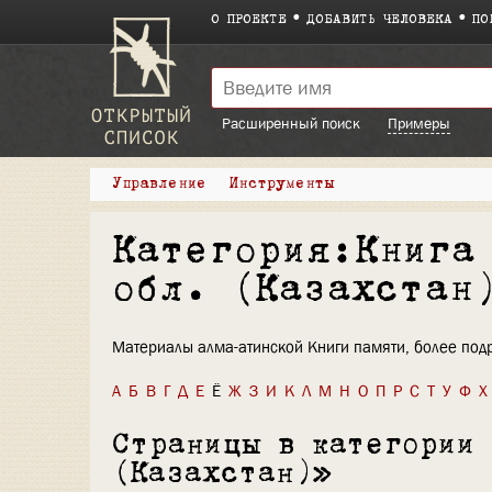
О ПРОЕКТЕ
ДОБАВИТЬ ЧЕЛОВЕКА
ПО
Расширенный поиск
Примеры
Управление
Инструменты
Категория:Книга
обл. (Казахстан
Материалы алма-атинской Книги памяти, более под
А
Б
В
Г
Д
Е
Ё
Ж
З
И
К
Л
М
Н
О
П
Р
С
Т
У
Ф
Х
Страницы в категории
(Казахстан)»