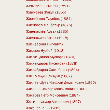
Жетыкулов Есмаган (1891)
Жиембаев Жакуп (1855)
Жиембеков Тусупбек (1884)
Жиенбаев Жанбатыр (1875)
Жиенгалиев Афзал (1885)
Жиенгалиев Афзал (1918)
Жизневский Нигматулл
Жиктаев Нурбай (1918)
Жилгильдинов Мустафа (1870)
Жилкайдаров Нисембай (1878)
Жилкайдаров Сагит-Сары (1894)
Жильгильдин Сыздык (1887)
Жиляев-Шуев Николай Демьянович (1895)
Жиляпов Исидор Максимович (1900)
Жихарев Петр Моисеевич (1884)
Жмылев Федор Андреевич (1897)
Жокенов Гани (1901)