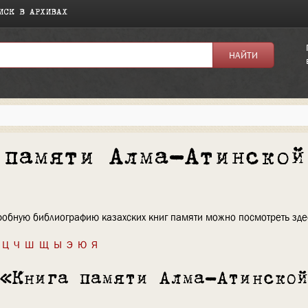
ИСК В АРХИВАХ
 памяти Алма-Атинской
)
робную библиографию казахских книг памяти можно посмотреть зде
Ц
Ч
Ш
Щ
Ы
Э
Ю
Я
 «Книга памяти Алма-Атинской