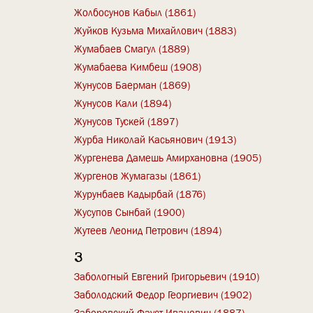
Жолбосунов Кабыл (1861)
Жуйков Кузьма Михайлович (1883)
Жумабаев Смагул (1889)
Жумабаева Кимбеш (1908)
Жунусов Баерман (1869)
Жунусов Кали (1894)
Жунусов Тускей (1897)
Журба Николай Касьянович (1913)
Жургенева Дамешь Амирхановна (1905)
Жургенов Жумагазы (1861)
Журунбаев Кадырбай (1876)
Жусупов Сынбай (1900)
Жутеев Леонид Петрович (1894)
З
Забологный Евгений Григорьевич (1910)
Заболодский Федор Георгиевич (1902)
Заборовский Фауст Иванович (1887)