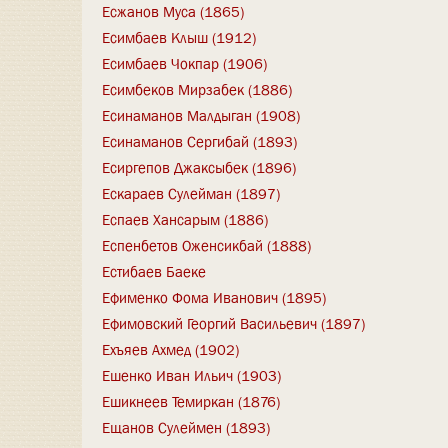
Есжанов Муса (1865)
Есимбаев Клыш (1912)
Есимбаев Чокпар (1906)
Есимбеков Мирзабек (1886)
Есинаманов Малдыган (1908)
Есинаманов Сергибай (1893)
Есиргепов Джаксыбек (1896)
Ескараев Сулейман (1897)
Еспаев Хансарым (1886)
Еспенбетов Оженсикбай (1888)
Естибаев Баеке
Ефименко Фома Иванович (1895)
Ефимовский Георгий Васильевич (1897)
Ехъяев Ахмед (1902)
Ешенко Иван Ильич (1903)
Ешикнеев Темиркан (1876)
Ещанов Сулеймен (1893)