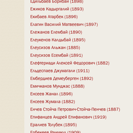
Едильбаев Борибай (1898)
Ежиков Кадыргалий (1893)
Екибаев Атарбек (1896)
Елагин Василий Матвеевич (1897)
Ележанов Елембай (1890)
Елеукенов Калдыбай (1895)
Елеусизов Альжан (1885)
Елеусизов Есембай (1891)
Елефтериади Алексей Федорович (1882)
Ельдеспаев Джумагали (1911)
Ембердиев Демеуберген (1892)
Емичканов Мунджас (1888)
Енсеев Жанал (1896)
Енсеев Жумала (1882)
Енчев Стойча Петрович-Стойча-Пенчев (1887)
Епифанцев Андрей Епифанович (1919)
Ералиев Толубек (1895)
Ербекеев Раимкул (1909)