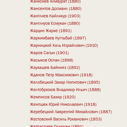
Жанксиев Алмаурат (1880)
Жансеитов Досмаил (1880)
Жантлиев Кайликур (1903)
Жантлнуов Есмукан (1880)
Жардин Жарке (1891)
Жаркимбаев Куттыбай (1897)
Жарницкий Хиль Израйлович (1910)
Жаров Сагын (1901)
Жасыков Оспан (1898)
Жаукашев Байнияз (1892)
Жданов Петр Максимович (1918)
Желобецкий Захар Нипитович (1895)
Желтобрюхов Владимир Ильич (1888)
Жемписов Бахир (1920)
Женпшек Юрий Николаевич (1918)
Жеребецкий Лаврентий Михайлович (1887)
Жестовский Василь Романович (1853)
Жетпаспаев Олимхан (1891)